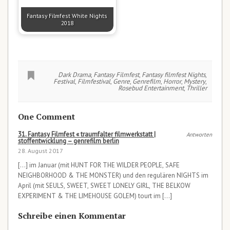
Fantasy Filmfest White Nights
2018
Dark Drama
,
Fantasy Filmfest
,
Fantasy filmfest Nights
,
Festival
,
Filmfestival
,
Genre
,
Genrefilm
,
Horror
,
Mystery
,
Rosebud Entertainment
,
Thriller
One Comment
31. Fantasy Filmfest « traumfalter filmwerkstatt |
Antworten
stoffentwicklung – genrefilm berlin
28. August 2017
[…] im Januar (mit HUNT FOR THE WILDER PEOPLE, SAFE
NEIGHBORHOOD & THE MONSTER) und den regulären NIGHTS im
April (mit SEULS, SWEET, SWEET LONELY GIRL, THE BELKOW
EXPERIMENT & THE LIMEHOUSE GOLEM) tourt im […]
Schreibe einen Kommentar