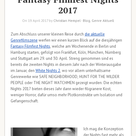
2017
On 19. April 2017 by
Christian Hempel
-
Blog
,
Genre Aktuell
Zum Abschluss unserer kleinen Reise durch
die aktuelle
Genrefilmszene
werfen wir einen kurzen Blick auf die diesjährigen
Fantasy Filmfest Nights
, welche am Wochenende in Berlin und
Hamburg starten, gefolgt von Frankfurt, Köln, München, Nürnberg
und Stuttgart am 29. und 30. April. Streng genommen sind es
bereits die zweiten Nights in diesem Jahr nach der Winterausgabe
im Januar, den
White Nights 2
, wo vor allem unterhaltsame
Genrewerke wie SAFE NEIGHBORHOOD, HUNT FOR THE WILDER
PEOPLE oder THE NIGHT WATCHMEN gezeigt wurden. Die echten
Nights 2017 bieten dieses Jahr dann wieder filigranere Kost,
weniger Horror, dafür umso mehr Plotkonstrukte um Isolation und
Gefangenschaft.
Ich mag die Konzeption
der Nights fast mehr als