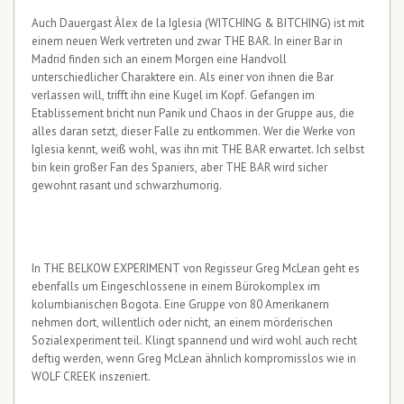
Auch Dauergast Àlex de la Iglesia (WITCHING & BITCHING) ist mit
einem neuen Werk vertreten und zwar THE BAR. In einer Bar in
Madrid finden sich an einem Morgen eine Handvoll
unterschiedlicher Charaktere ein. Als einer von ihnen die Bar
verlassen will, trifft ihn eine Kugel im Kopf. Gefangen im
Etablissement bricht nun Panik und Chaos in der Gruppe aus, die
alles daran setzt, dieser Falle zu entkommen. Wer die Werke von
Iglesia kennt, weiß wohl, was ihn mit THE BAR erwartet. Ich selbst
bin kein großer Fan des Spaniers, aber THE BAR wird sicher
gewohnt rasant und schwarzhumorig.
In THE BELKOW EXPERIMENT von Regisseur Greg McLean geht es
ebenfalls um Eingeschlossene in einem Bürokomplex im
kolumbianischen Bogota. Eine Gruppe von 80 Amerikanern
nehmen dort, willentlich oder nicht, an einem mörderischen
Sozialexperiment teil. Klingt spannend und wird wohl auch recht
deftig werden, wenn Greg McLean ähnlich kompromisslos wie in
WOLF CREEK inszeniert.