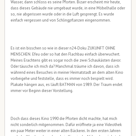
Wasser, dann schloss es seine Pforten. Bizarr erscheint mir heute,
dass dieses Gebäude nie umgebaut wurde, in eine Möbelhalle oder
so, nie abgerissen wurde oder in die Luft gesprengt. Es wurde
einfach vergessen und von Schlingpflanzen eingenommen.
Es ist ein bisschen so wie in dieser n24-Doku ZUKUNFT OHNE
MENSCHEN. Efeu oder so hat den Flachbau einfach überwuchert.
Meines Erachtens gibt es sogar noch die zwei Schaukästen davor.
Oder täusche ich mich da? Manchmal träume ich davon, dass ich
während eines Besuches in meiner Heimatstadt an dem alten Kino
vorbeigehe und feststelle, dass es immer noch bespielt wird.
Plakate hängen aus, es läuft BATMAN von 1989. Der Traum endet
immer vor Beginn dieser Vorstellung.
Doch dass dieses Kino 1990 die Pforten dicht machte, hat mich
nicht sonderlich mitgenommen. Dafür eröffnete ja eine Videothek
ein paar Meter weiter in einer alten Bäckerei. In den ersten Jahren