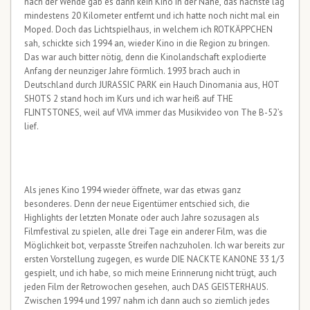
nach der Wende gab es dann kein Kino in der Nähe, das nächste lag
mindestens 20 Kilometer entfernt und ich hatte noch nicht mal ein
Moped. Doch das Lichtspielhaus, in welchem ich ROTKÄPPCHEN
sah, schickte sich 1994 an, wieder Kino in die Region zu bringen.
Das war auch bitter nötig, denn die Kinolandschaft explodierte
Anfang der neunziger Jahre förmlich. 1993 brach auch in
Deutschland durch JURASSIC PARK ein Hauch Dinomania aus, HOT
SHOTS 2 stand hoch im Kurs und ich war heiß auf THE
FLINTSTONES, weil auf VIVA immer das Musikvideo von The B-52’s
lief.
Als jenes Kino 1994 wieder öffnete, war das etwas ganz
besonderes. Denn der neue Eigentümer entschied sich, die
Highlights der letzten Monate oder auch Jahre sozusagen als
Filmfestival zu spielen, alle drei Tage ein anderer Film, was die
Möglichkeit bot, verpasste Streifen nachzuholen. Ich war bereits zur
ersten Vorstellung zugegen, es wurde DIE NACKTE KANONE 33 1/3
gespielt, und ich habe, so mich meine Erinnerung nicht trügt, auch
jeden Film der Retrowochen gesehen, auch DAS GEISTERHAUS.
Zwischen 1994 und 1997 nahm ich dann auch so ziemlich jedes