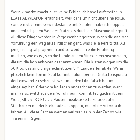
Wer nix macht, macht auch keine Fehler. Ich habe Laufstreifen in
LEATHAL WEAPON 4 fabriziert, weil der Film nicht über eine Rolle,
sondern über eine Gewindestange lief. Seitdem habe ich doppelt
und dreifach jeden Weg des Materials durch die Maschine überprüft.
All diese Dinge werden in Vergessenheit geraten, wenn die analoge
Vorführung den Weg alles Irdischen geht, was sie ja bereits tut. All
jene, die digital projizieren und so werden nie die Erfahrung
machen, wie es ist, sich die Hände an den Stricken einzuschneiden,
die um die Kopienboxen gespannt waren. Die Kisten wogen um die
30 Kilo, das sind umgerechnet über 8 Milliarden Terrabyte. Wenn
plötzlich kein Ton im Saal kommt, dafür aber die Digitaltonspur auf
der Leinwand zu sehen ist, weil man den Film falsch herum
eingelegt hat. Oder vom Kollegen angeschrien zu werden, wenn
man verschwitzt aus dem Vorführraum kommt, lediglich mit dem
Wort „BILDSTRICH!“. Die Pausenmusikkassette zurückspulen,
Startbänder mit der Klebelade ankoppeln, mal ohne Automatik
fahren. All diese Sachen werden verloren sein in der Zeit so wie
Tränen im Regen…