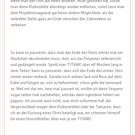
Wenn man den Film auf einen anderen Teller gehoben hat, sollte
man diese Klebestelle allerdings wieder entfernen, sonst lässt man
dem Projektionsapparat gar keine andere Möglichkeit, als die
verklebte Stelle ganz am Ende zwischen den Zahnrädern zu
verkeilen.
So kann es passieren, dass man das Ende des Films immer mal ein
Stückchen abschneiden muss, dort, wo das Polyester zerknietscht
und gedängelt wurde. Spielt man TITANIC über elf Wochen lang in
zwei Teilen, kann es passieren, dass sich das Ende des ersten Teils
immer weiter verkürzt. Gerade noch stehen Jack und Rose auf dem
Kahn und fangen an, sich zu befummeln, schon geht die Leinwand
zu. Weil mir das ein, zwei mal passiert ist, wollte ich diese Sequenz
sogar selber mal nachdrehen, und das dann irgendwie hinten ran
pappen. Ich wusste auch nicht, was mich schlimmer traf, die
Vergesslichkeit wegen dem Klebestreifen oder die Tatsache, dass
ich an der Kürzung eines Films beteiligt war, ein schwerer Vorwurf
für einen Horrorfilmfan. Aber war ja nur TITANIC.