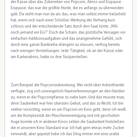
der Kasse über das Zubereiten von Popcorn, Abriss und Eispause.
Eispause, das war die größte Hürde, die es anfangs zu überwinden
galt. Da steht man nun da als das, was man selbst immer belächelt
hat, wenn sich nach einer Schöller-Werbung der Vorhang kurz
schloss und der entscheidende Satz durch den Saal tönte: „Will
noch jemand ein Eis?“ Doch die Scham, das plötzliche Versagen vor
einfachen Additionsaufgaben und das unangenehme Gefühl, sich
durch eine ganze Bankreihe drängeln zu müssen, verflog bereits
nach wenigen Vorstellungen. Jede Tätigkeit, ob an der Kasse oder
am Kartenabriss, hatte so ihre Stolperstellen.
Zum Beispiel die Popcornzubereitung. Wer nicht über Asbesthände
verfügte, zog sich unweigerlich Hautverbrennungen an den Händen
zu, wenn er der Popcornpfanne zu nahe kam. Und das musste man,
denn Sauberkeit war hier oberstes Gebot, und das zu Recht. Ich bin
seither vorsichtig, wenn es um Popcorn im Kino geht, denn ich weiß
um die Komplexität der Maschinenreinigung und mit geschulten
Auge konnte ich in anderen Kinos selten die Sauberkeit feststellen,
die in unserem Kino Standard war. Ich hab gern etwas mehr Zucker
verwandt, aber geputzt habe ich das Ding immer wie eine uralte