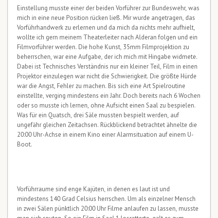
Einstellung musste einer der beiden Vorführer zur Bundeswehr, was
mich in eine neue Position rücken ließ. Mir wurde angetragen, das
Vorführhandwerk zu erlernen und da mich da nichts mehr aufhielt,
wollte ich gern meinem Theaterleiter nach Alderan folgen und ein
Filmvorführer werden. Die hohe Kunst, 35mm Filmprojektion zu
beherrschen, war eine Aufgabe, der ich mich mit Hingabe widmete.
Dabei ist Technisches Verständnis nur ein kleiner Teil, Film in einen
Projektor einzulegen war nicht die Schwierigkeit. Die größte Hürde
war die Angst, Fehler zu machen. Bis sich eine Art Spielroutine
einstellte, verging mindestens ein Jahr. Doch bereits nach 6 Wochen
oder so musste ich lernen, ohne Aufsicht einen Saal zu bespielen.
Was für ein Quatsch, drei Säle mussten bespielt werden, auf
ungefähr gleichen Zeitachsen. Rückblickend betrachtet ähnelte die
20:00 Uhr-Achse in einem Kino einer Alarmsituation auf einem U-
Boot.
Vorführraume sind enge Kajüten, in denen es laut ist und
mindestens 140 Grad Celsius herrschen. Um als einzelner Mensch
in zwei Sälen pünktlich 20:00 Uhr Filme anlaufen zu lassen, musste