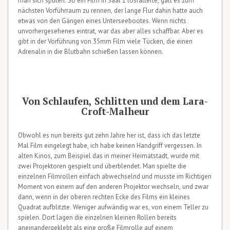
man sich sputen. So ein Film in Saal 1 losratterte, galt es zum
nächsten Vorführraum zu rennen, der lange Flur dahin hatte auch
etwas von den Gängen eines Unterseebootes. Wenn nichts
unvorhergesehenes eintrat, war das aber alles schaffbar. Aber es
gibt in der Vorführung von 35mm Film viele Tücken, die einen
Adrenalin in die Blutbahn schießen lassen können.
Von Schlaufen, Schlitten und dem Lara-
Croft-Malheur
Obwohl es nun bereits gut zehn Jahre her ist, dass ich das letzte
Mal Film eingelegt habe, ich habe keinen Handgriff vergessen. In
alten Kinos, zum Beispiel das in meiner Heimatstadt, wurde mit
zwei Projektoren gespielt und überblendet. Man spielte die
einzelnen Filmrollen einfach abwechselnd und musste im Richtigen
Moment von einem auf den anderen Projektor wechseln, und zwar
dann, wenn in der oberen rechten Ecke des Films ein kleines
Quadrat aufblitzte. Weniger aufwändig war es, von einem Teller zu
spielen. Dort lagen die einzelnen kleinen Rollen bereits
aneinandergeklebt als eine große Filmrolle auf einem