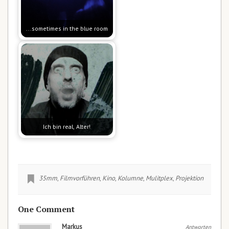
...sometimes in the blue room
Ich bin real, Alter!
35mm
,
Filmvorführen
,
Kino
,
Kolumne
,
Mulitplex
,
Projektion
One Comment
Markus
Antworten