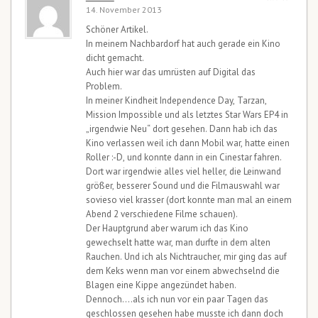
14. November 2013
Schöner Artikel.
In meinem Nachbardorf hat auch gerade ein Kino
dicht gemacht.
Auch hier war das umrüsten auf Digital das
Problem.
In meiner Kindheit Independence Day, Tarzan,
Mission Impossible und als letztes Star Wars EP4 in
„irgendwie Neu“ dort gesehen. Dann hab ich das
Kino verlassen weil ich dann Mobil war, hatte einen
Roller :-D, und konnte dann in ein Cinestar fahren.
Dort war irgendwie alles viel heller, die Leinwand
größer, besserer Sound und die Filmauswahl war
sovieso viel krasser (dort konnte man mal an einem
Abend 2 verschiedene Filme schauen).
Der Hauptgrund aber warum ich das Kino
gewechselt hatte war, man durfte in dem alten
Rauchen. Und ich als Nichtraucher, mir ging das auf
dem Keks wenn man vor einem abwechselnd die
Blagen eine Kippe angezündet haben.
Dennoch….als ich nun vor ein paar Tagen das
geschlossen gesehen habe musste ich dann doch