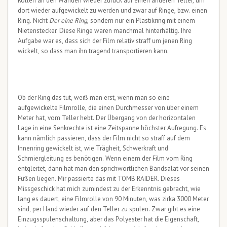
Rollen an den Wänden wieder zurück auf einen anderen Teller, um
dort wieder aufgewickelt zu werden und zwar auf Ringe, bzw. einen
Ring. Nicht
Der eine Ring
, sondern nur ein Plastikring mit einem
Nietenstecker. Diese Ringe waren manchmal hinterhältig. Ihre
Aufgabe war es, dass sich der Film relativ straff um jenen Ring
wickelt, so dass man ihn tragend transportieren kann.
Ob der Ring das tut, weiß man erst, wenn man so eine
aufgewickelte Filmrolle, die einen Durchmesser von über einem
Meter hat, vom Teller hebt. Der Übergang von der horizontalen
Lage in eine Senkrechte ist eine Zeitspanne höchster Aufregung. Es
kann nämlich passieren, dass der Film nicht so straff auf dem
Innenring gewickelt ist, wie Trägheit, Schwerkraft und
Schmiergleitung es benötigen. Wenn einem der Film vom Ring
entgleitet, dann hat man den sprichwörtlichen Bandsalat vor seinen
Füßen liegen. Mir passierte das mit TOMB RAIDER. Dieses
Missgeschick hat mich zumindest zu der Erkenntnis gebracht, wie
lang es dauert, eine Filmrolle von 90 Minuten, was zirka 3000 Meter
sind, per Hand wieder auf den Teller zu spulen. Zwar gibt es eine
Einzugsspulenschaltung, aber das Polyester hat die Eigenschaft,