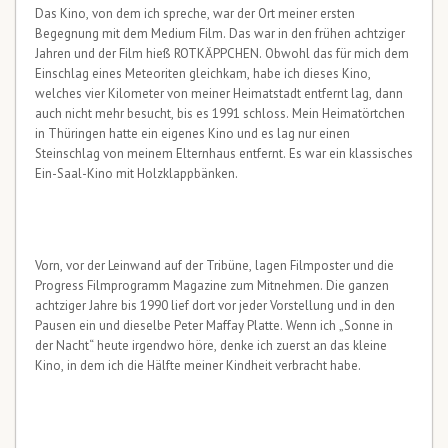
Das Kino, von dem ich spreche, war der Ort meiner ersten
Begegnung mit dem Medium Film. Das war in den frühen achtziger
Jahren und der Film hieß ROTKÄPPCHEN. Obwohl das für mich dem
Einschlag eines Meteoriten gleichkam, habe ich dieses Kino,
welches vier Kilometer von meiner Heimatstadt entfernt lag, dann
auch nicht mehr besucht, bis es 1991 schloss. Mein Heimatörtchen
in Thüringen hatte ein eigenes Kino und es lag nur einen
Steinschlag von meinem Elternhaus entfernt. Es war ein klassisches
Ein-Saal-Kino mit Holzklappbänken.
Vorn, vor der Leinwand auf der Tribüne, lagen Filmposter und die
Progress Filmprogramm Magazine zum Mitnehmen. Die ganzen
achtziger Jahre bis 1990 lief dort vor jeder Vorstellung und in den
Pausen ein und dieselbe Peter Maffay Platte. Wenn ich „Sonne in
der Nacht“ heute irgendwo höre, denke ich zuerst an das kleine
Kino, in dem ich die Hälfte meiner Kindheit verbracht habe.