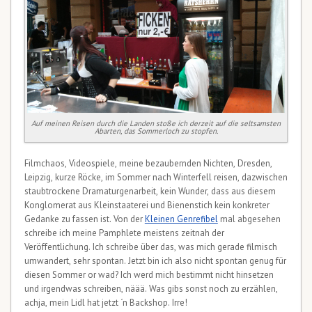
Auf meinen Reisen durch die Landen stoße ich derzeit auf die seltsamsten
Abarten, das Sommerloch zu stopfen.
Filmchaos, Videospiele, meine bezaubernden Nichten, Dresden,
Leipzig, kurze Röcke, im Sommer nach Winterfell reisen, dazwischen
staubtrockene Dramaturgenarbeit, kein Wunder, dass aus diesem
Konglomerat aus Kleinstaaterei und Bienenstich kein konkreter
Gedanke zu fassen ist. Von der
Kleinen Genrefibel
mal abgesehen
schreibe ich meine Pamphlete meistens zeitnah der
Veröffentlichung. Ich schreibe über das, was mich gerade filmisch
umwandert, sehr spontan. Jetzt bin ich also nicht spontan genug für
diesen Sommer or wad? Ich werd mich bestimmt nicht hinsetzen
und irgendwas schreiben, näää. Was gibs sonst noch zu erzählen,
achja, mein Lidl hat jetzt ´n Backshop. Irre!