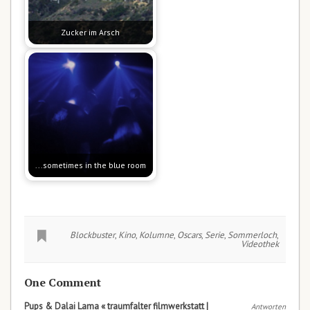
Zucker im Arsch
...sometimes in the blue room
Blockbuster
,
Kino
,
Kolumne
,
Oscars
,
Serie
,
Sommerloch
,
Videothek
One Comment
Pups & Dalai Lama « traumfalter filmwerkstatt |
Antworten