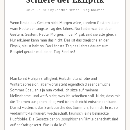
On 23. Juni 2013 by
Christian Hempel
-
Blog
,
Kolumne
Wenn Heute das Gestern nicht Morgen wäre, sondern Gestern, dann
wäre Heute der längste Tag des Jahres. Nur leider war der eben
Gestern. Gestern, Heute, Morgen, in der Physik sind sie alle gleich.
Nur erklären kann man das nicht. Das ist das tragische an der
Physik, sie ist haltlos. Der längste Tag des Jahres dauert zum
Beispiel gerade mal einen Tag. Sinnlos!
Man kennt Frühjahrsrolligkeit, Herbstmelancholie und
Winterdepression, aber wofür steht eigentlich dieser dämliche
Sommer. Egal, er is ja nun vorbei. Ich sitze auf meinem
Melkschemel und weiß nicht, was ich schreiben soll. Nicht, dass mir
die Themen ausgehen, eher, weil ich mich nicht entscheiden kann.
Das ist vielleicht das Symbolische des Sommers, für mich. Er ist so
verdammt kleinkariert, wechselhaft, launisch, eine beknackte
Hupfdohle. Die Gesetze der philosophischen Filmleidenschaft sind
außer Kraft gesetzt. Was is da los?