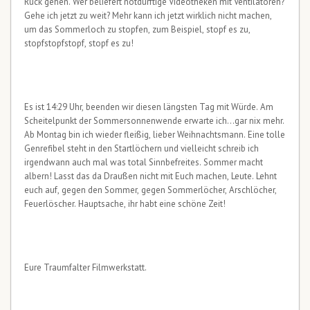
Ruck gehen. Wer beliefert notdürftige Videotheken mit Ventilatoren?
Gehe ich jetzt zu weit? Mehr kann ich jetzt wirklich nicht machen,
um das Sommerloch zu stopfen, zum Beispiel, stopf es zu,
stopfstopfstopf, stopf es zu!
Es ist 14:29 Uhr, beenden wir diesen längsten Tag mit Würde. Am
Scheitelpunkt der Sommersonnenwende erwarte ich…gar nix mehr.
Ab Montag bin ich wieder fleißig, lieber Weihnachtsmann. Eine tolle
Genrefibel steht in den Startlöchern und vielleicht schreib ich
irgendwann auch mal was total Sinnbefreites. Sommer macht
albern! Lasst das da Draußen nicht mit Euch machen, Leute. Lehnt
euch auf, gegen den Sommer, gegen Sommerlöcher, Arschlöcher,
Feuerlöscher. Hauptsache, ihr habt eine schöne Zeit!
Eure Traumfalter Filmwerkstatt.