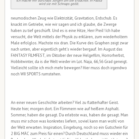
Ich mache mir durchaus Sorgen um die Erdachse. In Pausa
wird sie mit Schnaps geölt.
neumodischen Zeug wie Elektrizität, Gravitation, Erdschub. Es
knackt im Getriebe, wie wir sagen und ich glaube, die Zwerge
haben zu tief geschürft. Und es is eine Hitze, Herr Preil! Ich habe
versucht, die Welt mittels der Physik zu erklären, zum wiederholtem
Male erfolglos. Machste nix dran. Die Kurve des Graphen zeigt zwar
nach unten, aber eigentlich geht´s wieder bergauf. Im August das
FANTASY FILMFEST, im Oktober der neue Helgefilm, Horrorherbst,
Hobbitwinter, da is die Welt wieder im Lot. Naja, 66,56 Grad geneigt.
Vielleicht sollte ich mich mehr bewegen? Hier muss doch irgendwo
noch WII SPORTS rumstehen.
An einer neuen Geschichte arbeiten? Viel zu flatterhafter Geist.
Heute hier, morgen dort. Ein Flimmern wie auf heißem Asphalt.
Sommer, haben die gesagt. Da erlebste was, haben die gesagt. Man
muss mir schon was konkretes liefern, soviel kann man wohl von
der Welt erwarten. Inspiration, Eingebung, noch so ein Gutschein für
2 BIG MÄC zum Preis für einen? Durch Deutschland muss wieder ein