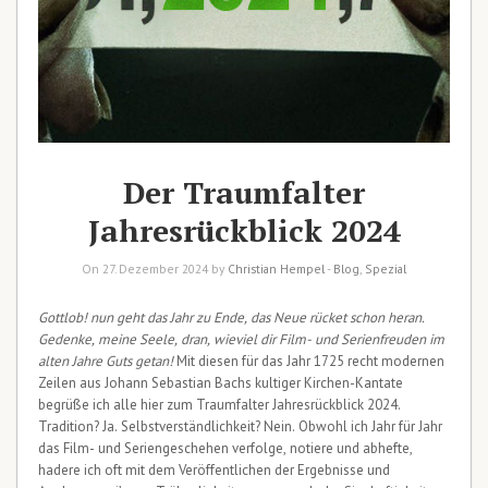
Der Traumfalter
Jahresrückblick 2024
On 27. Dezember 2024 by
Christian Hempel
-
Blog
,
Spezial
Gottlob! nun geht das Jahr zu Ende, das Neue rücket schon heran.
Gedenke, meine Seele, dran, wieviel dir Film- und Serienfreuden im
alten Jahre Guts getan!
Mit diesen für das Jahr 1725 recht modernen
Zeilen aus Johann Sebastian Bachs kultiger Kirchen-Kantate
begrüße ich alle hier zum Traumfalter Jahresrückblick 2024.
Tradition? Ja. Selbstverständlichkeit? Nein. Obwohl ich Jahr für Jahr
das Film- und Seriengeschehen verfolge, notiere und abhefte,
hadere ich oft mit dem Veröffentlichen der Ergebnisse und