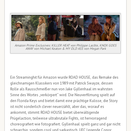
Amazon Prime Exclusives: KILLER HEAT von Philippe Lacôte, KNOX GOES
AWAY von Michael Keaton & MY OLD ASS von Megan Park
Ein Streaminghit für Amazon wurde ROAD HOUSE, das Remake des
gleichnamigen Klassikers von 1989 mit Patrick Swayze, dessen
Rolle als Rausschmeißer nun von Jake Gyllenhaal im wahrsten
Sinne des Wortes „verkörpert“ wird. Die Neuverfilmung spielt auf
den Florida Keys und bietet damit eine prächtige Kulisse, die Story
ist nicht sonderlich clever neuerzählt, aber das, worauf es
ankommt, stimmt: ROAD HOUSE bietet überwältigende
Prügelaction, teilweise ultrabrutale Fights, ist hervorragend
choreografiert wie fotografiert. Gyllenhaal spielt ganz und gar nicht
schnarchig, sondern cool und sarkastisch, UFC Legende Conor