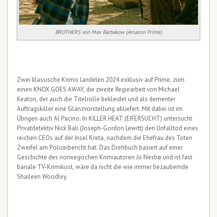
BROTHERS von Max Barbakow (Amazon Prime)
Zwei klassische Krimis landeten 2024 exklusiv auf Prime, zum
einen KNOX GOES AWAY, die zweite Regiearbeit von Michael
Keaton, der auch die Titelrolle bekleidet und als dementer
Auftragskiller eine Glanzvorstellung abliefert. Mit dabei ist im
Übrigen auch Al Pacino. In KILLER HEAT (EIFERSUCHT) untersucht
Privatdetektiv Nick Bali (Joseph-Gordon Lewitt) den Unfalltod eines
reichen CEOs auf der Insel Kreta, nachdem die Ehefrau des Toten
Zweifel am Polizeibericht hat. Das Drehbuch basiert auf einer
Geschichte des norwegischen Krimiautoren Jo Nesbø und ist fast
banale TV-Krimikost, wäre da nicht die wie immer bezaubernde
Shaileen Woodley.