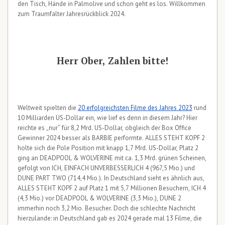
den Tisch, Hände in Palmolive und schon geht es los. Willkommen
zum Traumfalter Jahresrückblick 2024.
Herr Ober, Zahlen bitte!
Weltweit spielten die
20 erfolgreichsten Filme des Jahres 2023
rund
10 Milliarden US-Dollar ein, wie lief es denn in diesem Jahr? Hier
reichte es „nur“ für 8,2 Mrd. US-Dollar, obgleich der Box Office
Gewinner 2024 besser als BARBIE performte. ALLES STEHT KOPF 2
holte sich die Pole Position mit knapp 1,7 Mrd. US-Dollar, Platz 2
ging an DEADPOOL & WOLVERINE mit ca. 1,3 Mrd. grünen Scheinen,
gefolgt von ICH, EINFACH UNVERBESSERLICH 4 (967,5 Mio.) und
DUNE PART TWO (714,4 Mio.). In Deutschland sieht es ähnlich aus,
ALLES STEHT KOPF 2 auf Platz 1 mit 5,7 Millionen Besuchern, ICH 4
(4,3 Mio.) vor DEADPOOL & WOLVERINE (3,3 Mio.), DUNE 2
immerhin noch 3,2 Mio. Besucher. Doch die schlechte Nachricht
hierzulande: in Deutschland gab es 2024 gerade mal 13 Filme, die