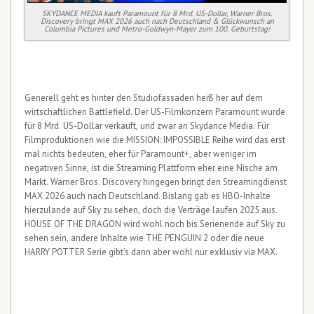
SKYDANCE MEDIA kauft Paramount für 8 Mrd. US-Dollar, Warner Bros.
Discovery bringt MAX 2026 auch nach Deutschland & Glückwunsch an
Columbia Pictures und Metro-Goldwyn-Mayer zum 100. Geburtstag!
Generell geht es hinter den Studiofassaden heiß her auf dem
wirtschaftlichen Battlefield. Der US-Filmkonzern Paramount wurde
für 8 Mrd. US-Dollar verkauft, und zwar an Skydance Media. Für
Filmproduktionen wie die MISSION: IMPOSSIBLE Reihe wird das erst
mal nichts bedeuten, eher für Paramount+, aber weniger im
negativen Sinne, ist die Streaming Plattform eher eine Nische am
Markt. Warner Bros. Discovery hingegen bringt den Streamingdienst
MAX 2026 auch nach Deutschland. Bislang gab es HBO-Inhalte
hierzulande auf Sky zu sehen, doch die Verträge laufen 2025 aus.
HOUSE OF THE DRAGON wird wohl noch bis Serienende auf Sky zu
sehen sein, andere Inhalte wie THE PENGUIN 2 oder die neue
HARRY POTTER Serie gibt’s dann aber wohl nur exklusiv via MAX.