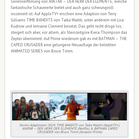
Serienverfilmung von AVATAR – DER HERR DER ELEMENTE, welche
fantastische Schauwerte bietet und auch ganz schwungvoll
inszeniert ist. Auf AppleTV+ erschien eine Adaption von Terry
Gilliams TIME BANDITS von Taika Waititi, unter anderem mit Lisa
Kudrow und Jemaine Clement besetzt. Das geht recht dröge los,
steigert sich aber, vor allem, als Steinzeitgöre Kiera Thompson das
Zepter übernimmt. Auf Prime wiederum gab es mit BATMAN – THE
CAPED CRUSADER eine gelungene Neuauflage der beliebten
ANIMATED SERIES von Bruce Timm.
Serien Adaptionen 2024: TIME BANDITS von Taika Waititi (AppleTV+),
AVATAR – DER HERR DER ELEMENTE (Netflix) & BATMAN: CAPED
CRUSADER von Bruce Timm (Amazon Prime)