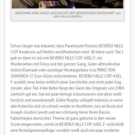
SPACEMAN: EINE KURZE GESCHICHTE DER BÖHMISCHEN RAUMFAHRT von
John Renck (Netflix)
Schon länger war bekannt, dass Paramount Pictures BEVERLY HILLS
COP 4 exklusiv auf Netflix veröffentlichen wird. 40 Jahre nach Teil 1
gab es dann im Juli mit BEVERLY HILLS COP: AXEL F. ein
Wiedersehen mit Foley und der ganzen Gang. Guter altmodischer
Action Klamauk oder unnötiger Nostalgiekäse á la PRINZ VON
ZAMUNDA 2? Zum Glück nicht letzteres, BEVERLY HILLS COP: AXEL
F. erzählt zwar keine wirklich neue Geschichte und nicht jeder Gag
zündet, aber Teil 4 der Reihe fängt den Geist des Originals von 1984
ziemlich gut ein, hat ein paar kernige Actionszenen und alles wirkt
herzlich und unverkrampft. Eddie Murphy schlüpft mühelos in seine
alte Kultrolle und ist schnell wieder in Hochform, neu an Bord sind
Joseph-Gordon Lewitt und ein schmierig fieser Kevin Bacon,
Faltermeyers ikonisches Theme ist ganz gekonnt in den neuen
Score eingewoben, somit ist BEVERLY HILLS COP: AXEL F. nicht bloß
eine Nostalgieneuauflage, sondern weiß auch ein paar moderne