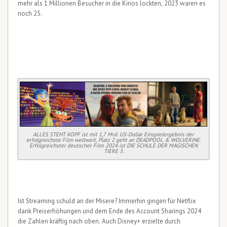
mehr als 1 Millionen Besucher in die Kinos lockten, 2023 waren es
noch 25.
ALLES STEHT KOPF ist mit 1,7 Mrd. US-Dollar Einspielergebnis der
erfolgreichste Film weltweit, Platz 2 geht an DEADPOOL & WOLVERINE.
Erfolgreichster deutscher Film 2024 ist DIE SCHULE DER MAGISCHEN
TIERE 3.
Ist Streaming schuld an der Misere? Immerhin gingen für Netflix
dank Preiserhöhungen und dem Ende des Account Sharings 2024
die Zahlen kräftig nach oben. Auch Disney+ erzielte durch