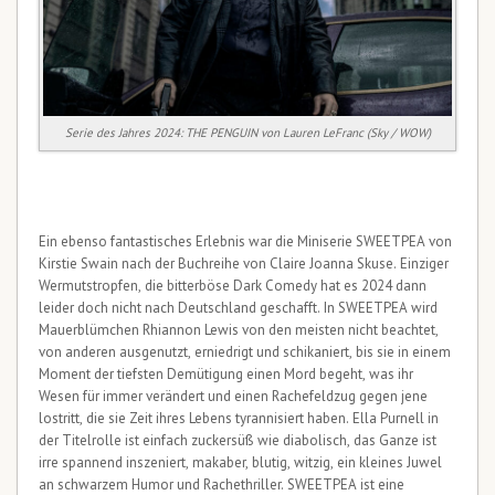
Serie des Jahres 2024: THE PENGUIN von Lauren LeFranc (Sky / WOW)
Ein ebenso fantastisches Erlebnis war die Miniserie SWEETPEA von
Kirstie Swain nach der Buchreihe von Claire Joanna Skuse. Einziger
Wermutstropfen, die bitterböse Dark Comedy hat es 2024 dann
leider doch nicht nach Deutschland geschafft. In SWEETPEA wird
Mauerblümchen Rhiannon Lewis von den meisten nicht beachtet,
von anderen ausgenutzt, erniedrigt und schikaniert, bis sie in einem
Moment der tiefsten Demütigung einen Mord begeht, was ihr
Wesen für immer verändert und einen Rachefeldzug gegen jene
lostritt, die sie Zeit ihres Lebens tyrannisiert haben. Ella Purnell in
der Titelrolle ist einfach zuckersüß wie diabolisch, das Ganze ist
irre spannend inszeniert, makaber, blutig, witzig, ein kleines Juwel
an schwarzem Humor und Rachethriller. SWEETPEA ist eine