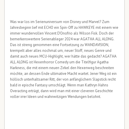
Was war los im Serienuniversum von Disney und Marvel? Zum
Jahresbeginn lief mit ECHO ein Spin-Off zu HAWKEYE mit einem wie
immer wundervollen Vincent D’Onofrio als Wilson Fisk. Doch der
bemerkenswertere Serienableger 2024 war AGATHA ALL ALONG.
Das ist streng genommen eine Fortsetzung zu WANDAVISION,
krempelt aber alles nochmal um, neuer Stoff, neues Genre und
damit auch neues MCU-Highlight, wer hätte das gedacht? AGATHA
ALL ALONG ist Hexenhorror Comedy um die Titelfigur Agatha
Harkness, die mit einem neuen Zirkel den Hexenweg beschreiten
möchte, an dessen Ende ultimative Macht wartet. Jener Weg ist ein
höllisch unterhaltsamer Ritt, der von anfänglichem Slapstick recht
bald in epische Fantasy umschlägt. Wenn man Kathryn Hahns
Overacting erträgt, dann wird man mit einer cleveren Geschichte
voller irrer Ideen und wahnwitzigen Wendungen belohnt.