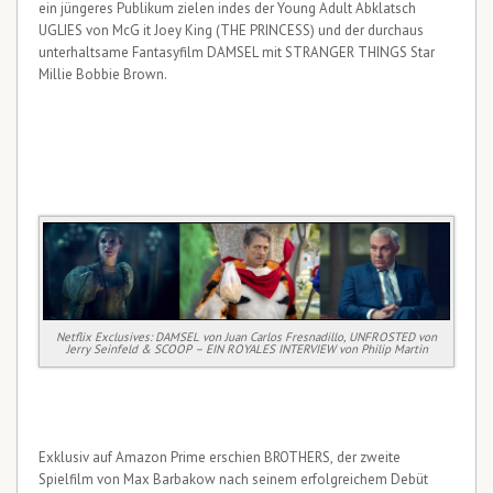
ein jüngeres Publikum zielen indes der Young Adult Abklatsch
UGLIES von McG it Joey King (THE PRINCESS) und der durchaus
unterhaltsame Fantasyfilm DAMSEL mit STRANGER THINGS Star
Millie Bobbie Brown.
Netflix Exclusives: DAMSEL von Juan Carlos Fresnadillo, UNFROSTED von
Jerry Seinfeld & SCOOP – EIN ROYALES INTERVIEW von Philip Martin
Exklusiv auf Amazon Prime erschien BROTHERS, der zweite
Spielfilm von Max Barbakow nach seinem erfolgreichem Debüt