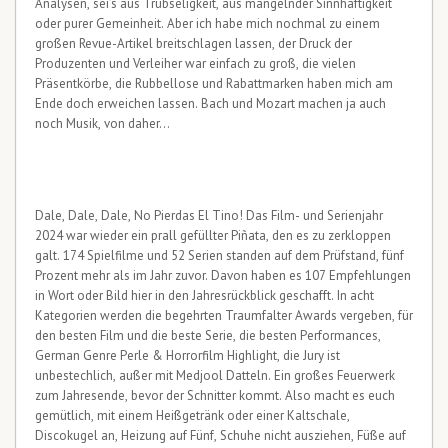
Analysen, sei’s aus Trübseligkeit, aus mangelnder Sinnhaftigkeit
oder purer Gemeinheit. Aber ich habe mich nochmal zu einem
großen Revue-Artikel breitschlagen lassen, der Druck der
Produzenten und Verleiher war einfach zu groß, die vielen
Präsentkörbe, die Rubbellose und Rabattmarken haben mich am
Ende doch erweichen lassen. Bach und Mozart machen ja auch
noch Musik, von daher…
Dale, Dale, Dale, No Pierdas El Tino! Das Film- und Serienjahr
2024 war wieder ein prall gefüllter Piñata, den es zu zerkloppen
galt. 174 Spielfilme und 52 Serien standen auf dem Prüfstand, fünf
Prozent mehr als im Jahr zuvor. Davon haben es 107 Empfehlungen
in Wort oder Bild hier in den Jahresrückblick geschafft. In acht
Kategorien werden die begehrten Traumfalter Awards vergeben, für
den besten Film und die beste Serie, die besten Performances,
German Genre Perle & Horrorfilm Highlight, die Jury ist
unbestechlich, außer mit Medjool Datteln. Ein großes Feuerwerk
zum Jahresende, bevor der Schnitter kommt. Also macht es euch
gemütlich, mit einem Heißgetränk oder einer Kaltschale,
Discokugel an, Heizung auf Fünf, Schuhe nicht ausziehen, Füße auf