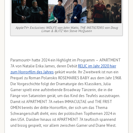
AppleTV+ Exclusives: WOLFS von John Watts, THE INSTIGTORS von Doug
Liman & BLITZ Von Steve McQueen
Paramount+ hatte 2024 ein Highlight im Programm – APARTMENT
7A von Natalie Erika James, deren Debüt
RELIC im Jahr 2020 hier
zum Horrorfilm des Jahres
gekürt wurde. Ihr Zweitwerk ist nun ein
Prequel zu Roman Polanskis ROSEMARIES BABY aus dem Jahr 1968.
Die Vorgeschichte folgt der Dramaturgie des Klassikers, Julia
Garner spielt eine aufstrebende Broadway Tänzerin, die in die
Fänge von Satanisten gerät, um das Kind des Teufels auszutragen.
Damit ist APARTMENT 7A neben IMMACULTAE und THE FRIST
OMEN bereits der dritte Horrorfilm, der sich um das Thema
Schwangerschaft dreht, eins der politischen Topthemen 2024 in
den USA. Darüber hinaus ist APARTMENT 7A teuflisch spannend
und bissig gespielt, vor allem zwischen Garner und Diane Wiest.