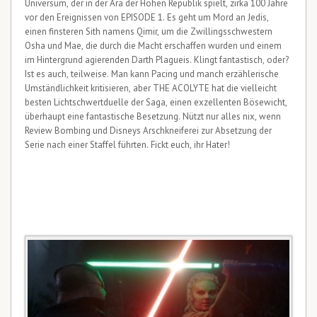
Universum, der in der Ära der Hohen Republik spielt, zirka 100 Jahre
vor den Ereignissen von EPISODE 1. Es geht um Mord an Jedis,
einen finsteren Sith namens Qimir, um die Zwillingsschwestern
Osha und Mae, die durch die Macht erschaffen wurden und einem
im Hintergrund agierenden Darth Plagueis. Klingt fantastisch, oder?
Ist es auch, teilweise. Man kann Pacing und manch erzählerische
Umständlichkeit kritisieren, aber THE ACOLYTE hat die vielleicht
besten Lichtschwertduelle der Saga, einen exzellenten Bösewicht,
überhaupt eine fantastische Besetzung. Nützt nur alles nix, wenn
Review Bombing und Disneys Arschkneiferei zur Absetzung der
Serie nach einer Staffel führten. Fickt euch, ihr Hater!