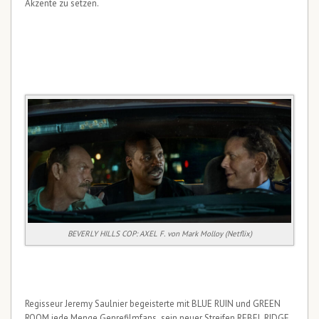
Akzente zu setzen.
BEVERLY HILLS COP: AXEL F. von Mark Molloy (Netflix)
Regisseur Jeremy Saulnier begeisterte mit BLUE RUIN und GREEN
ROOM jede Menge Genrefilmfans, sein neuer Streifen REBEL RIDGE