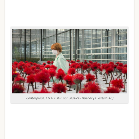
Centerpiece: LITTLE JOE von Jessica Hausner (X Verleih AG)