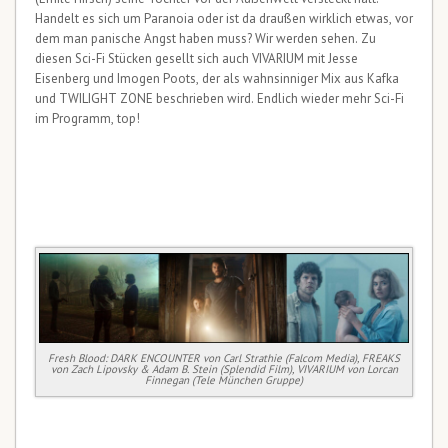
Handelt es sich um Paranoia oder ist da draußen wirklich etwas, vor
dem man panische Angst haben muss? Wir werden sehen. Zu
diesen Sci-Fi Stücken gesellt sich auch VIVARIUM mit Jesse
Eisenberg und Imogen Poots, der als wahnsinniger Mix aus Kafka
und TWILIGHT ZONE beschrieben wird. Endlich wieder mehr Sci-Fi
im Programm, top!
Fresh Blood: DARK ENCOUNTER von Carl Strathie (Falcom Media), FREAKS
von Zach Lipovsky & Adam B. Stein (Splendid Film), VIVARIUM von Lorcan
Finnegan (Tele München Gruppe)