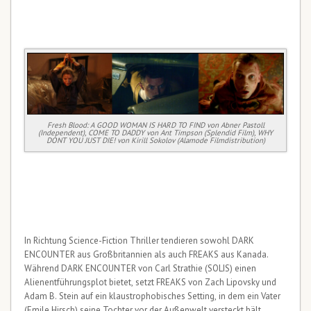
Fresh Blood: A GOOD WOMAN IS HARD TO FIND von Abner Pastoll
(Independent), COME TO DADDY von Ant Timpson (Splendid Film), WHY
DONT YOU JUST DIE! von Kirill Sokolov (Alamode Filmdistribution)
In Richtung Science-Fiction Thriller tendieren sowohl DARK
ENCOUNTER aus Großbritannien als auch FREAKS aus Kanada.
Während DARK ENCOUNTER von Carl Strathie (SOLIS) einen
Alienentführungsplot bietet, setzt FREAKS von Zach Lipovsky und
Adam B. Stein auf ein klaustrophobisches Setting, in dem ein Vater
(Emile Hirsch) seine Tochter vor der Außenwelt versteckt hält.