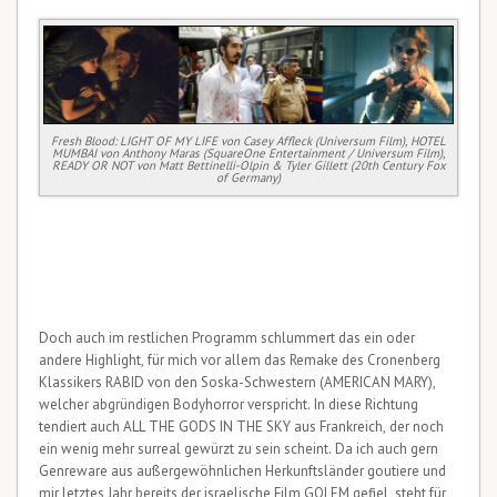
Fresh Blood: LIGHT OF MY LIFE von Casey Affleck (Universum Film), HOTEL
MUMBAI von Anthony Maras (SquareOne Entertainment / Universum Film),
READY OR NOT von Matt Bettinelli-Olpin & Tyler Gillett (20th Century Fox
of Germany)
Doch auch im restlichen Programm schlummert das ein oder
andere Highlight, für mich vor allem das Remake des Cronenberg
Klassikers RABID von den Soska-Schwestern (AMERICAN MARY),
welcher abgründigen Bodyhorror verspricht. In diese Richtung
tendiert auch ALL THE GODS IN THE SKY aus Frankreich, der noch
ein wenig mehr surreal gewürzt zu sein scheint. Da ich auch gern
Genreware aus außergewöhnlichen Herkunftsländer goutiere und
mir letztes Jahr bereits der israelische Film GOLEM gefiel, steht für