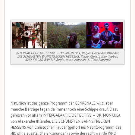
INTERGALAKTIC DETECTIVE – DR. MONKULA, Regie: Alexander Iffländer,
DIE SCHÖNSTEN BAHNSTRECKEN HESSENS, Regie: Christopher Tauber,
WHO KILLED BAMBI?, Regie: Jesse Moravec & Tizia Florence
Natürlich ist das ganze Programm der GENRENALE wild, aber
manche Beiträge legen da immer noch eine Schippe drauf. Dazu
gehören vor allem INTERGALAKTIC DETECTIVE – DR. MONKULA
von Alexander Iffländer, DIE SCHÖNSTEN BAHNSTRECKEN
HESSENS von Christopher Tauber (gehört ins Nachtprogramm des
HR, ohne zusätzliche Erklärungen) sowie der recht weirde WHO