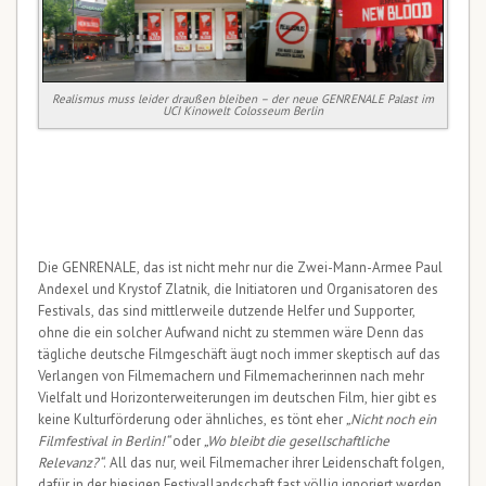
Realismus muss leider draußen bleiben – der neue GENRENALE Palast im
UCI Kinowelt Colosseum Berlin
Die GENRENALE, das ist nicht mehr nur die Zwei-Mann-Armee Paul
Andexel und Krystof Zlatnik, die Initiatoren und Organisatoren des
Festivals, das sind mittlerweile dutzende Helfer und Supporter,
ohne die ein solcher Aufwand nicht zu stemmen wäre Denn das
tägliche deutsche Filmgeschäft äugt noch immer skeptisch auf das
Verlangen von Filmemachern und Filmemacherinnen nach mehr
Vielfalt und Horizonterweiterungen im deutschen Film, hier gibt es
keine Kulturförderung oder ähnliches, es tönt eher
„Nicht noch ein
Filmfestival in Berlin!“
oder
„Wo bleibt die gesellschaftliche
Relevanz?“
. All das nur, weil Filmemacher ihrer Leidenschaft folgen,
dafür in der hiesigen Festivallandschaft fast völlig ignoriert werden