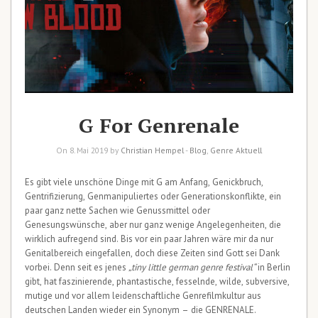
G For Genrenale
On 8. Mai 2019 by
Christian Hempel
-
Blog
,
Genre Aktuell
Es gibt viele unschöne Dinge mit G am Anfang, Genickbruch,
Gentrifizierung, Genmanipuliertes oder Generationskonflikte, ein
paar ganz nette Sachen wie Genussmittel oder
Genesungswünsche, aber nur ganz wenige Angelegenheiten, die
wirklich aufregend sind. Bis vor ein paar Jahren wäre mir da nur
Genitalbereich eingefallen, doch diese Zeiten sind Gott sei Dank
vorbei. Denn seit es jenes
„tiny little german genre festival“
in Berlin
gibt, hat faszinierende, phantastische, fesselnde, wilde, subversive,
mutige und vor allem leidenschaftliche Genrefilmkultur aus
deutschen Landen wieder ein Synonym – die GENRENALE.