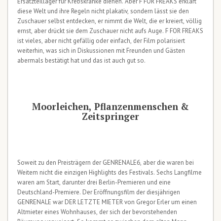
Ersatzteillager für Krebskranke dienen. Aber F FOR FREAKS erklärt
diese Welt und ihre Regeln nicht plakativ, sondern lässt sie den
Zuschauer selbst entdecken, er nimmt die Welt, die er kreiert, völlig
ernst, aber drückt sie dem Zuschauer nicht aufs Auge. F FOR FREAKS
ist vieles, aber nicht gefällig oder einfach, der Film polarisiert
weiterhin, was sich in Diskussionen mit Freunden und Gästen
abermals bestätigt hat und das ist auch gut so.
Moorleichen, Pflanzenmenschen &
Zeitspringer
Soweit zu den Preisträgern der GENRENALE6, aber die waren bei
Weitem nicht die einzigen Highlights des Festivals. Sechs Langfilme
waren am Start, darunter drei Berlin-Premieren und eine
Deutschland-Premiere. Der Eröffnungsfilm der diesjährigen
GENRENALE war DER LETZTE MIETER von Gregor Erler um einen
Altmieter eines Wohnhauses, der sich der bevorstehenden