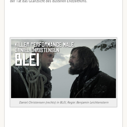
der Tat das Glanzlicht des düsteren Endzeitfilms.
Daniel Christensen (rechts) in BLEI, Regie: Benjamin Leichtenstern