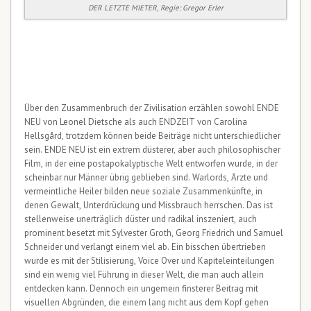
DER LETZTE MIETER, Regie: Gregor Erler
Über den Zusammenbruch der Zivilisation erzählen sowohl ENDE
NEU von Leonel Dietsche als auch ENDZEIT von Carolina
Hellsgård, trotzdem können beide Beiträge nicht unterschiedlicher
sein. ENDE NEU ist ein extrem düsterer, aber auch philosophischer
Film, in der eine postapokalyptische Welt entworfen wurde, in der
scheinbar nur Männer übrig geblieben sind. Warlords, Ärzte und
vermeintliche Heiler bilden neue soziale Zusammenkünfte, in
denen Gewalt, Unterdrückung und Missbrauch herrschen. Das ist
stellenweise unerträglich düster und radikal inszeniert, auch
prominent besetzt mit Sylvester Groth, Georg Friedrich und Samuel
Schneider und verlangt einem viel ab. Ein bisschen übertrieben
wurde es mit der Stilisierung, Voice Over und Kapiteleinteilungen
sind ein wenig viel Führung in dieser Welt, die man auch allein
entdecken kann. Dennoch ein ungemein finsterer Beitrag mit
visuellen Abgründen, die einem lang nicht aus dem Kopf gehen