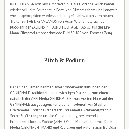
KILLED BAMBI? von Jesse Moravec & Tizia Florence. Auch immer
wieder toll, alte Bekannte in Form von Filmemachern und Langzeit-
wie Folgeprojekten wiederzusehen, geflasht war ich vom neuen
Trailer zu THE DREAMLANDS von Huan Vu und natürlich der
Rückkehr der 2ALIENS in FOUND FOOTAGE FIASKO aus der Ein-
Mann-Filmproduktionsschmiede FILMZEUGS von Thomas Zeug.
Pitch & Podium
Neben den Filmen nehmen zwei Sonderveranstaltungen der
GENRENALE traditionell einen wichtigen Platz ein, zum einen
natürlich der ARRI Media GENRE PITCH, zum vierten Male auf der
GENRENALE ausgetragen, kuriert und moderiert von Stephan
Greitemeier, Christine Pepersack und Annette Schimmelpfennig.
Sechs Stoffe rangen um die Gunst der Jury, bestehend aus
Produzent Thomas Wöbke (ANATOMIE), Moritz Peters von Koch
Media (DER NACHTMAHR) und Regisseur und Autor Baran Bo Odar