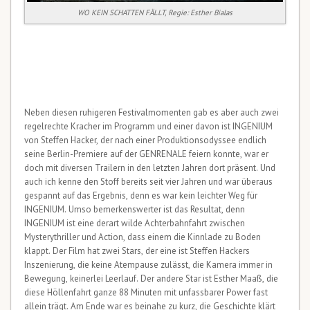
WO KEIN SCHATTEN FÄLLT, Regie: Esther Bialas
Neben diesen ruhigeren Festivalmomenten gab es aber auch zwei
regelrechte Kracher im Programm und einer davon ist INGENIUM
von Steffen Hacker, der nach einer Produktionsodyssee endlich
seine Berlin-Premiere auf der GENRENALE feiern konnte, war er
doch mit diversen Trailern in den letzten Jahren dort präsent. Und
auch ich kenne den Stoff bereits seit vier Jahren und war überaus
gespannt auf das Ergebnis, denn es war kein leichter Weg für
INGENIUM. Umso bemerkenswerter ist das Resultat, denn
INGENIUM ist eine derart wilde Achterbahnfahrt zwischen
Mysterythriller und Action, dass einem die Kinnlade zu Boden
klappt. Der Film hat zwei Stars, der eine ist Steffen Hackers
Inszenierung, die keine Atempause zulässt, die Kamera immer in
Bewegung, keinerlei Leerlauf. Der andere Star ist Esther Maaß, die
diese Höllenfahrt ganze 88 Minuten mit unfassbarer Power fast
allein trägt. Am Ende war es beinahe zu kurz, die Geschichte klärt