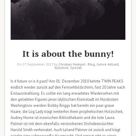
It is about the bunny!
On 27. September 2017 by
Christian Hempel
-
Blog
,
Genre Aktuell
,
Kolumne
,
Spezial
Is it future or is it past? Am 01. Dezember 2010 kehrte TWIN PEAKS
endlich wieder zurück auf den Fernsehbildschirm, fast 20 Jahre nach
Erstausstrahlung. Es sollte ein lang erwartetes Wiedersehen mit
den geliebten Figuren jener idyllischen Kleinstadt im Nordosten
Washingtons werden: Bobby Briggs hat bereits ein paar graue
Haare, die Log Lady trägt weiterhin ihren prophetischen Holzscheit,
Audrey Horne ist inzwischen Bibliothekarin und die tote Laura
Palmer ist mit dem ebenfalls verstorbenen Orchideenzüchter
Harold Smith verheiratet. Auch Leland Palmer ist zurück und trägt
wieder eine schneeweiße Haarpracht. Und erneut gibt es einen