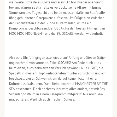
weltweite Proteste auslöste und er ihn Ad hoc wieder aberkannt
bekam. Warren Beatty hatte es verbockt, seine Affäre mit Emma
Stone kam ans Tageslicht und beide mussten dafür zur Strafe alle
übrig gebliebenen Carepakete aufessen. Um Prügeleien zwischen
den Produzenten auf der Bühne zu vermeiden, wurde ein
Kompromiss geschlossen: Der OSCAR für den besten Film geht an
MOO MOO MOONLIGHT und die 89. OSCARS werden wiederholt.
Ab sechs Uhr fünf gingen alle wieder auf Anfang und Steven Gätjen
fing nochmal von vorne an. Fake-OSCARS! Am Ende blieb alles
beim Alten, auch beim zweiten Versuch gewann LA LA LIGHT, die
Spagetti in meinem Topf vertrockneten munter vor sich hin und ich
beschloss, diesen Schweinskram da auf keinen Fall mit einer
Kolumne zu balsadern. Dann lieber nochmal MANCHESTER BY THE
SEA anschauen. Doch nächstes Jahr wird alles anders, hat mir Roy
Scheider posthum in einem Telegramm mitgeteilt. Nur noch 364
mal schlafen. Werd ich auch machen. Schüss.