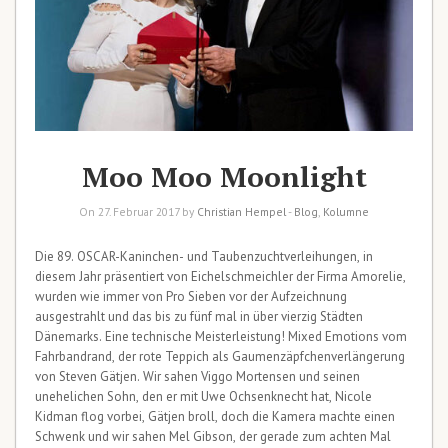
Moo Moo Moonlight
On 27. Februar 2017 by
Christian Hempel
-
Blog
,
Kolumne
Die 89. OSCAR-Kaninchen- und Taubenzuchtverleihungen, in
diesem Jahr präsentiert von Eichelschmeichler der Firma Amorelie,
wurden wie immer von Pro Sieben vor der Aufzeichnung
ausgestrahlt und das bis zu fünf mal in über vierzig Städten
Dänemarks. Eine technische Meisterleistung! Mixed Emotions vom
Fahrbandrand, der rote Teppich als Gaumenzäpfchenverlängerung
von Steven Gätjen. Wir sahen Viggo Mortensen und seinen
unehelichen Sohn, den er mit Uwe Ochsenknecht hat, Nicole
Kidman flog vorbei, Gätjen broll, doch die Kamera machte einen
Schwenk und wir sahen Mel Gibson, der gerade zum achten Mal