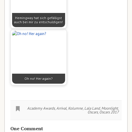
Hemingway hat sich gefälligst
auch bei mir zu entschuldigen!
Oh no! Her again?
Academy Awards
,
Arrival
,
Kolumne
,
Lala Land
,
Moonlight
,
Oscars
,
Oscars 2017
One Comment