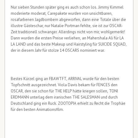
Nur sieben Stunden später ging es auch schon los. Jimmy Kimmel
moderierte moderat, Carepakete wurden von unsichtbaren,
rosafarbenen Jagdbombern abgeworfen, dann eine Totale über die
illustre Gästeschar, nur Natalie Portman fehlte, sie ist zur OSCAR-
Zeit traditionell schwanger. Allerdings nicht von mir, wohlgemerkt!
Dann wurden die ersten Preise verliehen, an Mahershala Ali für LA
LA LAND und das beste Makeup und Hairstyling für SUICIDE SQUAD,
der in diesem Jahr für stolze 14 OSCARS nominiert war.
Bestes Kürzel ging an FBAWTFT, ARRIVAL wurde für den besten
Topfschnitt ausgezeichnet. Viola Davis bekam für FENCES den
OSCAR, den sie schon für THE HELP hätte kriegen sollen, TONI
ERDMANN unterlag dem iranischen THE SALESMAN und durch
Deutschland ging ein Ruck. ZOOTOPIA erhielt zu Recht die Trophäe
für den besten Animationsfilm.