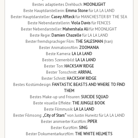
Bestes adaptiertes Drehbuch:
MOONLIGHT
Beste Hauptdarstellerin:
Emma Stone
für LA LA LAND
Bester Hauptdarsteller:
Casey Affleck
für MANCHESTER BY THE SEA
Beste Nebendarstellerin:
Viola Davis
für FENCES
Bester Nebendarsteller:
Mahershala Ali
für MOONLIGHT
Beste Regie:
Damien Chazelle
für LA LA LAND
Bester fremdsprachiger Film:
THE SALESMAN
(Iran)
Bester Animationsfilm:
ZOOMANIA
Beste Kamera:
LA LA LAND
Bestes Szenenbild:
LA LA LAND
Bester Ton:
HACKSAW RIDGE
Bester Tonschnitt:
ARRIVAL
Bester Schnitt:
HACKSAW RIDGE
Bestes Kostümdesign:
FANTASTIC BEASTS AND WHERE TO FIND
THEM
Bestes Make-up und Frisuren:
SUICIDE SQUAD
Beste visuelle Effekte:
THE JUNGLE BOOK
Beste Filmmusik:
LA LA LAND
Bester Filmsong:
„City of Stars“
von Justin Hurwitz für LA LA LAND
Bester animierter Kurzfilm:
PIPER
Bester Kurzfilm:
SING
Bester Dokumentarkurzfilm:
THE WHITE HELMETS