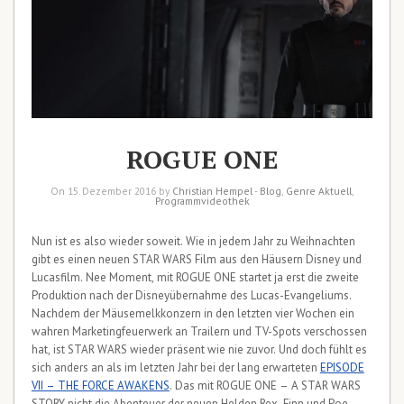
ROGUE ONE
On 15. Dezember 2016 by
Christian Hempel
-
Blog
,
Genre Aktuell
,
Programmvideothek
Nun ist es also wieder soweit. Wie in jedem Jahr zu Weihnachten
gibt es einen neuen STAR WARS Film aus den Häusern Disney und
Lucasfilm. Nee Moment, mit ROGUE ONE startet ja erst die zweite
Produktion nach der Disneyübernahme des Lucas-Evangeliums.
Nachdem der Mäusemelkkonzern in den letzten vier Wochen ein
wahren Marketingfeuerwerk an Trailern und TV-Spots verschossen
hat, ist STAR WARS wieder präsent wie nie zuvor. Und doch fühlt es
sich anders an als im letzten Jahr bei der lang erwarteten
EPISODE
VII – THE FORCE AWAKENS
. Das mit ROGUE ONE – A STAR WARS
STORY nicht die Abenteuer der neuen Helden Rex, Finn und Poe