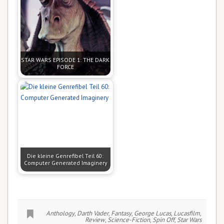
STAR WARS EPISODE 1: THE DARK
FORCE
Die kleine Genrefibel Teil 60:
Computer Generated Imaginery
Anthology
,
Darth Vader
,
Fantasy
,
George Lucas
,
Lucasfilm
,
Review
,
Science-Fiction
,
Spin Off
,
Star Wars