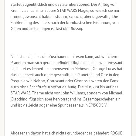
startet augenblicklich und das atemberaubend. Der Anflug von
Krennic auf Lah’mu ist pure STAR WARS Magie, so wie ich sie mir
immer gewünscht habe – stumm, schlicht, aber urgewaltig. Die
Einblendung des Titels nach der bombastischen Einführung von
Galen und Jin hingegen ist fast überflüssig.
Neu ist auch, dass der Zuschauer nun lesen kann, auf welchem
Planeten man sich gerade befindet. Obgleich das ganz interessant
ist, bietet es keinerlei nennenswerten Mehrwert, George Lucas hat
das seinerzeit auch ohne geschafft, die Planeten und Orte in den
Prequels wie Naboo, Coruscant oder Geonosis waren den Fans
auch ohne Schrifttafeln sofort geläufig. Die Musik ist bis auf das
STAR WARS Theme nicht von John Williams, sondern von Michael
Giacchino, fügt sich aber hervorragend ins Gesamtgeschehen ein
und ist vielleicht sogar eine Spur besser als in EPISODE VII.
Abgesehen davon hat sich nichts grundlegendes geändert, ROGUE