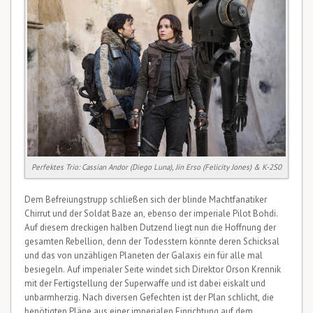
Perfektes Trio: Cassian Andor (Diego Luna), Jin Erso (Felicity Jones) & K-2S0
Dem Befreiungstrupp schließen sich der blinde Machtfanatiker
Chirrut und der Soldat Baze an, ebenso der imperiale Pilot Bohdi.
Auf diesem dreckigen halben Dutzend liegt nun die Hoffnung der
gesamten Rebellion, denn der Todesstern könnte deren Schicksal
und das von unzähligen Planeten der Galaxis ein für alle mal
besiegeln. Auf imperialer Seite windet sich Direktor Orson Krennik
mit der Fertigstellung der Superwaffe und ist dabei eiskalt und
unbarmherzig. Nach diversen Gefechten ist der Plan schlicht, die
benötigten Pläne aus einer imperialen Einrichtung auf dem