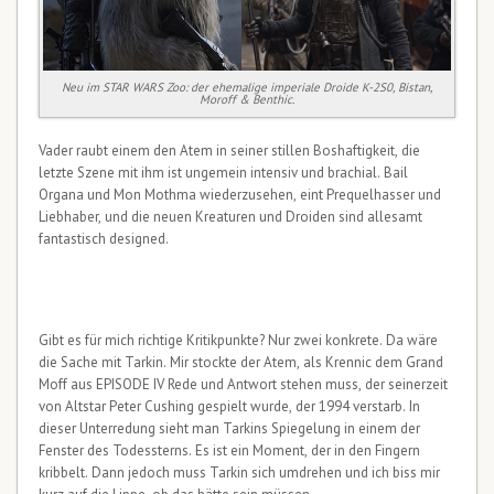
Neu im STAR WARS Zoo: der ehemalige imperiale Droide K-2S0, Bistan,
Moroff & Benthic.
Vader raubt einem den Atem in seiner stillen Boshaftigkeit, die
letzte Szene mit ihm ist ungemein intensiv und brachial. Bail
Organa und Mon Mothma wiederzusehen, eint Prequelhasser und
Liebhaber, und die neuen Kreaturen und Droiden sind allesamt
fantastisch designed.
Gibt es für mich richtige Kritikpunkte? Nur zwei konkrete. Da wäre
die Sache mit Tarkin. Mir stockte der Atem, als Krennic dem Grand
Moff aus EPISODE IV Rede und Antwort stehen muss, der seinerzeit
von Altstar Peter Cushing gespielt wurde, der 1994 verstarb. In
dieser Unterredung sieht man Tarkins Spiegelung in einem der
Fenster des Todessterns. Es ist ein Moment, der in den Fingern
kribbelt. Dann jedoch muss Tarkin sich umdrehen und ich biss mir