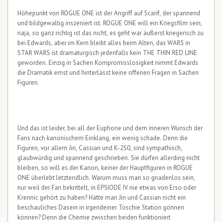
Höhepunkt von ROGUE ONE ist der Angriff auf Scarif, der spannend
und bildgewaltig inszeniert ist. ROGUE ONE will ein Kriegsfilm sein,
naja, so ganz richtig ist das nicht, es geht war äußerst kriegerisch zu
bei Edwards, aber im Kern bleibt alles beim Alten, das WARS in
STAR WARS ist dramaturgisch jedenfalls kein THE THIN RED LINE
geworden. Einzig in Sachen Kompromisslosigkeit nimmt Edwards
die Dramatik ernst und hinterlässt keine offenen Fragen in Sachen
Figuren.
Und das ist leider, bei all der Euphorie und dem inneren Wunsch der
Fans nach kanonischem Einklang, ein wenig schade. Denn die
Figuren, vor allem Jin, Cassian und K-2S0, sind sympathisch,
glaubwürdig und spannend geschrieben. Sie dürfen allerding nicht
bleiben, so will es der Kanon, keiner der Hauptfiguren in ROGUE
ONE überlebt letztendlich. Warum muss man so gnadenlos sein,
nur weil der Fan bekrittelt, in EPSIODE IV nie etwas von Erso oder
Krennic gehört zu haben? Hätte man Jin und Cassian nicht ein
beschauliches Dasein in irgendeiner Toschie Station gönnen
können? Denn die Chemie zwischen beiden funktioniert