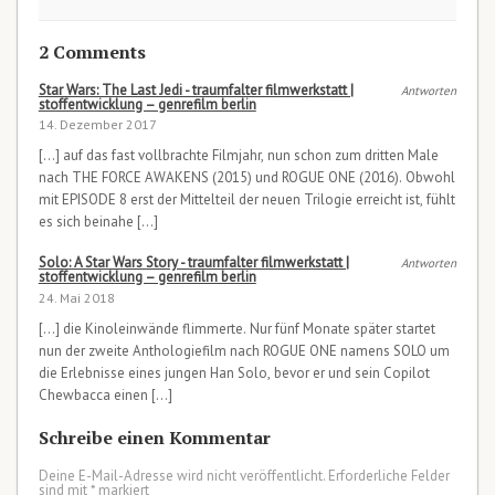
2 Comments
Star Wars: The Last Jedi - traumfalter filmwerkstatt |
Antworten
stoffentwicklung – genrefilm berlin
14. Dezember 2017
[…] auf das fast vollbrachte Filmjahr, nun schon zum dritten Male
nach THE FORCE AWAKENS (2015) und ROGUE ONE (2016). Obwohl
mit EPISODE 8 erst der Mittelteil der neuen Trilogie erreicht ist, fühlt
es sich beinahe […]
Solo: A Star Wars Story - traumfalter filmwerkstatt |
Antworten
stoffentwicklung – genrefilm berlin
24. Mai 2018
[…] die Kinoleinwände flimmerte. Nur fünf Monate später startet
nun der zweite Anthologiefilm nach ROGUE ONE namens SOLO um
die Erlebnisse eines jungen Han Solo, bevor er und sein Copilot
Chewbacca einen […]
Schreibe einen Kommentar
Deine E-Mail-Adresse wird nicht veröffentlicht.
Erforderliche Felder
sind mit
*
markiert