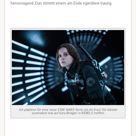
hervorragend. Das stimmt einem am Ende irgendwie traurig.
Ich plädiere für eine neue STAR WARS Serie um Jin Erso! Sie könnte
zumindest mal auf Ezra Bridger in REBELS treffen.