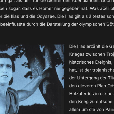
n) galt als der frühste Dichter des Abendlandes. Doch
uben sogar, dass es Homer nie gegeben hat. Was aber bl
ie Ilias und die Odyssee. Die Ilias gilt als ältestes sch
beeinflusste durch die Darstellung der olympischen Gött
Die Ilias erzählt die 
Krieges zwischen Tro
historisches Ereignis
hat, ist der trojanisc
der Untergang der Tit
den cleveren Plan Ody
Holzpferdes in die be
den Krieg zu entschei
allem um die von Pari