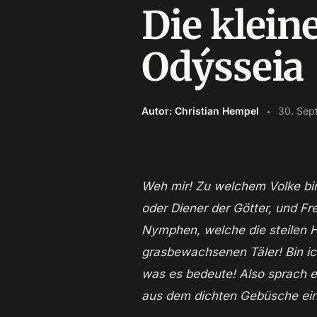
Die kleine
Odýsseia
Autor: Christian Hempel
30. Sep
Weh mir! Zu welchem Volke bin ich nun wieder gekommen? Sind’s unmenschliche Räuber und sittenlose Barbaren;
oder Diener der Götter, und F
Nymphen, welche die steilen H
grasbewachsenen Täler! Bin ic
was es bedeute! Also sprach er
aus dem dichten Gebüsche ein