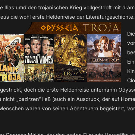
 Ilias umd den trojanischen Krieg vollgestopft mit dra
eus die wohl erste Heldenreise der Literaturgeschichte.
Die
vo
bes
Ein
Kin
Cl
 gestrickt, doch die erste Heldenreise unternahm Odyss
h nicht „bezirzen“ ließ (auch ein Ausdruck, der auf Home
 Menschen waren von seinen Abenteuern begeistert, vor a
er Georges Méliès, der den ersten Film wie Horrorfilm 