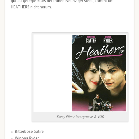
gut aufgelegte Stars der frühen Neunziger steht, kommt um
HEATHERS nicht herum.
Savoy Film / Intergroove & VOD
Bitterböse Satire
Winona Ryder