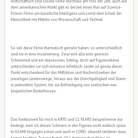
wirtschaftlich sind solche Filme durchaus am Puls der Zeit, auch auf
dem amerikanischen Markt gibt es derzeit einen Run auf Science-
Fiction-Filme um künstliche Intelligenz und somit dem Erhalt der
Menschheit mit Mitteln von Wissenschaft und Technik.
So viel diese Filme thematisch gemein haben, so unterschiedlich
sind sie in ihrer Inszenierung. Zwar eint alle eine gewisse
Schwermut und ein depressives Setting, doch auf Figurenebene
unterscheiden sie sich teilweise erheblich. Leider ist genau dieser
Punkt entscheidend für das Mitfühlen und Nachvollziehen der
jeweiligen Leidenswege, heraus aus der Gleichgültigkeit und Starre
in jedwedem System, hin zur Befriedigung von seelischen wie
körperlichen Bedürfnissen.
Das funktioniert für mich in KRYO und 11 YEARS beispielweise nur
bedingt, weil ich diesen Schmerz in den Figuren nicht wirklich spüre.
In ASAMI hingegen schon und auch in CORD, obwohl letzterer dazu
keinen leichten Zugang bietet. Alle dystopischen Filme im