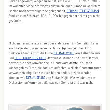
Seiten abgewinnt, wogegen selbst Filme wie SCOUTS VS ZOMBIES
im wahrsten Sinne des Wortes abstinken. Aber Humor im Genrefilm
ist eine noch schwierigere Angelegenheit,
HERMAN, THE GERMAN
fand ich zum Schießen, REAL BUDDY hingegen hat bei mir gar nicht
gezündet.
Nicht immer muss alles neu oder anders sein. Ein Genrefilm kann
auch begeistern, wenn er seine Hausaufgaben gut macht. So
funktionierten für mich die Filme
BIG BAD WOLF
von Katharina Ruß
und
FIRST DROP OF BLOOD
Matthias Wissmann und Kevin Hartfiel,
obwohl sie eher konventionelle Genreware darstellen. Dann
wieder gab es Filme, die dadurch auffielen, weil sie Genrestrukturen
verwandten, obgleich sie auch hätten anders erzählt werden
können, wie
DER AUSFLUG
von Stefan Najib. Was wiederum die
Diskussion aufkommen ließ, was nun Genre ist und was nicht.