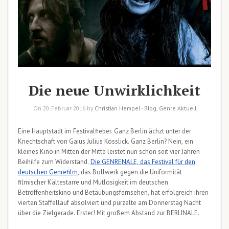
Die neue Unwirklichkeit
On 20. Februar 2016 by
Christian Hempel
-
Blog
,
Genre Aktuell
Eine Hauptstadt im Festivalfieber. Ganz Berlin ächzt unter der
Knechtschaft von Gaius Julius Kosslick. Ganz Berlin? Nein, ein
kleines Kino in Mitten der Mitte leistet nun schon seit vier Jahren
Beihilfe zum Widerstand.
Die GENRENALE, das Festival für den
deutschen Genrefilm
, das Bollwerk gegen die Uniformität
filmischer Kältestarre und Mutlosigkeit im deutschen
Betroffenheitskino und Betäubungsfernsehen, hat erfolgreich ihren
vierten Staffellauf absolviert und purzelte am Donnerstag Nacht
über die Zielgerade. Erster! Mit großem Abstand zur BERLINALE.