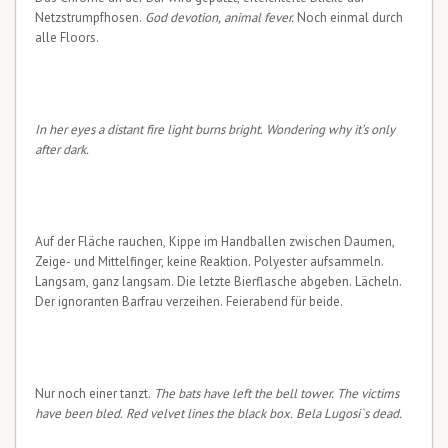
Netzstrumpfhosen.
God devotion, animal fever.
Noch einmal durch
alle Floors.
In her eyes a distant fire light burns bright. Wondering why it’s only
after dark.
Auf der Fläche rauchen, Kippe im Handballen zwischen Daumen,
Zeige- und Mittelfinger, keine Reaktion. Polyester aufsammeln.
Langsam, ganz langsam. Die letzte Bierflasche abgeben. Lächeln.
Der ignoranten Barfrau verzeihen. Feierabend für beide.
Nur noch einer tanzt.
The bats have left the bell tower. The victims
have been bled. Red velvet lines the black box. Bela Lugosi`s dead.