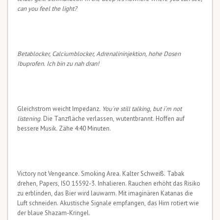
can you feel the light?
Betablocker, Calciumblocker, Adrenalininjektion, hohe Dosen
Ibuprofen. Ich bin zu nah dran!
Gleichstrom weicht Impedanz.
You´re still talking, but i´m not
listening
. Die Tanzfläche verlassen, wutentbrannt. Hoffen auf
bessere Musik. Zähe 4:40 Minuten.
Victory not Vengeance. Smoking Area. Kalter Schweiß. Tabak
drehen, Papers, ISO 15592-3. Inhalieren. Rauchen erhöht das Risiko
zu erblinden, das Bier wird lauwarm. Mit imaginären Katanas die
Luft schneiden. Akustische Signale empfangen, das Hirn rotiert wie
der blaue Shazam-Kringel.