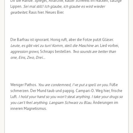
Dir die Hände. Spiegel, Anarchie, kalter Schweiß im Nacken, salzige
Lippen.
Sei mal still! Ich glaube, ich glaube es wird wieder
gearbeitet.
Raus hier. Neues Bier.
Die Barfrau ist ignorant. Honig ruft, aber die Fotze putzt Gläser.
Leute, es gibt viel zu tun! Komm, stell die Maschine an.
Lied vorbei,
aggression grows
, Schnaps bestellen.
Two sounds are better than
one, Eins, Zwo, Drei…
Weniger Pathos.
You are condemned, I’ve put a spell on you.
Füße
schmerzen. Der Mund taub und pappig. Campari-O. Weg hier, frische
Luft.
I hold your hand so you won’t steal anything. I take your drugs so
you can’t feel anything.
Langsam Schwarz zu Blau.
Änderungen im
inneren Magnetismus.