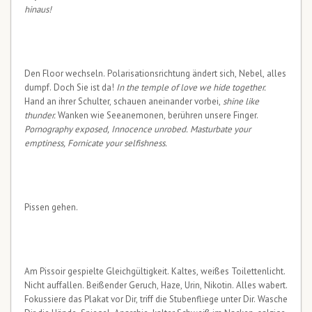
hinaus!
Den Floor wechseln. Polarisationsrichtung ändert sich, Nebel, alles
dumpf. Doch Sie ist da!
In the temple of love we hide together.
Hand an ihrer Schulter, schauen aneinander vorbei,
shine like
thunder.
Wanken wie Seeanemonen, berühren unsere Finger.
Pornography exposed, Innocence unrobed. Masturbate your
emptiness, Fornicate your selfishness.
Pissen gehen.
Am Pissoir gespielte Gleichgültigkeit. Kaltes, weißes Toilettenlicht.
Nicht auffallen. Beißender Geruch, Haze, Urin, Nikotin. Alles wabert.
Fokussiere das Plakat vor Dir, triff die Stubenfliege unter Dir. Wasche