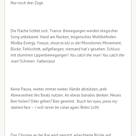
Nur noch drei Züge.
Die Fläche lichtet sich. Trance. Bewegungen werden elegischer.
Song unbekannt. Hand am Nacken, trügerisches Wohlbefinden.
Wodka-Energy.
Freeze, shoot to kill or die!
Monotones Movement,
Blicke. Fehlschritt, aufgefangen, niemand hat´s gesehen. Schluss
mit stummen Lippenbewegungen!
You catch the man! You catch the
man!
Schreien.
Fatherland.
Keine Pause, weiter, immer weiter. Hände abstützen, jede
Abwesenheit des Beats nutzen. An etwas banales denken. Neues
Bier holen? Oder gehen? Bier gewinnt.
Touch her eyes, press my
stained face – I will never be clean again.
Rotes Licht.
Das Chrome an der Bar wird geputzt, erleichterte Blicke auf