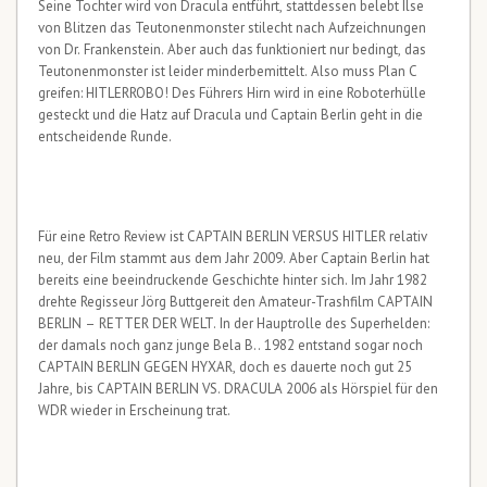
Seine Tochter wird von Dracula entführt, stattdessen belebt Ilse
von Blitzen das Teutonenmonster stilecht nach Aufzeichnungen
von Dr. Frankenstein. Aber auch das funktioniert nur bedingt, das
Teutonenmonster ist leider minderbemittelt. Also muss Plan C
greifen: HITLERROBO! Des Führers Hirn wird in eine Roboterhülle
gesteckt und die Hatz auf Dracula und Captain Berlin geht in die
entscheidende Runde.
Für eine Retro Review ist CAPTAIN BERLIN VERSUS HITLER relativ
neu, der Film stammt aus dem Jahr 2009. Aber Captain Berlin hat
bereits eine beeindruckende Geschichte hinter sich. Im Jahr 1982
drehte Regisseur Jörg Buttgereit den Amateur-Trashfilm CAPTAIN
BERLIN – RETTER DER WELT. In der Hauptrolle des Superhelden:
der damals noch ganz junge Bela B.. 1982 entstand sogar noch
CAPTAIN BERLIN GEGEN HYXAR, doch es dauerte noch gut 25
Jahre, bis CAPTAIN BERLIN VS. DRACULA 2006 als Hörspiel für den
WDR wieder in Erscheinung trat.