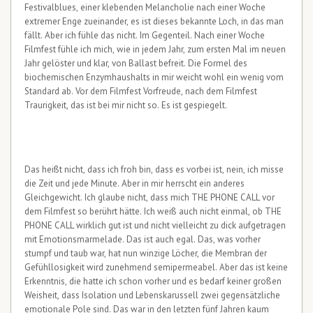
Festivalblues, einer klebenden Melancholie nach einer Woche
extremer Enge zueinander, es ist dieses bekannte Loch, in das man
fällt. Aber ich fühle das nicht. Im Gegenteil. Nach einer Woche
Filmfest fühle ich mich, wie in jedem Jahr, zum ersten Mal im neuen
Jahr gelöster und klar, von Ballast befreit. Die Formel des
biochemischen Enzymhaushalts in mir weicht wohl ein wenig vom
Standard ab. Vor dem Filmfest Vorfreude, nach dem Filmfest
Traurigkeit, das ist bei mir nicht so. Es ist gespiegelt.
Das heißt nicht, dass ich froh bin, dass es vorbei ist, nein, ich misse
die Zeit und jede Minute. Aber in mir herrscht ein anderes
Gleichgewicht. Ich glaube nicht, dass mich THE PHONE CALL vor
dem Filmfest so berührt hätte. Ich weiß auch nicht einmal, ob THE
PHONE CALL wirklich gut ist und nicht vielleicht zu dick aufgetragen
mit Emotionsmarmelade. Das ist auch egal. Das, was vorher
stumpf und taub war, hat nun winzige Löcher, die Membran der
Gefühllosigkeit wird zunehmend semipermeabel. Aber das ist keine
Erkenntnis, die hatte ich schon vorher und es bedarf keiner großen
Weisheit, dass Isolation und Lebenskarussell zwei gegensätzliche
emotionale Pole sind. Das war in den letzten fünf Jahren kaum