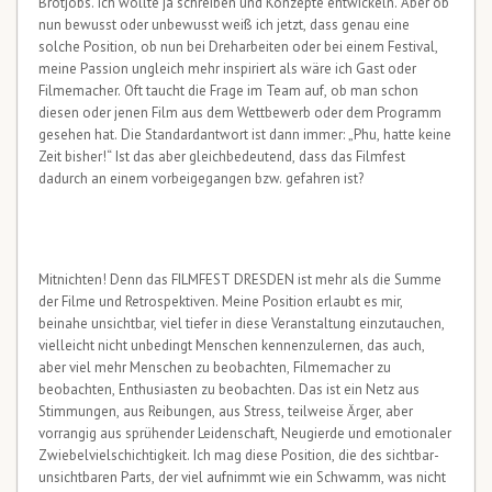
Brotjobs. Ich wollte ja schreiben und Konzepte entwickeln. Aber ob
nun bewusst oder unbewusst weiß ich jetzt, dass genau eine
solche Position, ob nun bei Dreharbeiten oder bei einem Festival,
meine Passion ungleich mehr inspiriert als wäre ich Gast oder
Filmemacher. Oft taucht die Frage im Team auf, ob man schon
diesen oder jenen Film aus dem Wettbewerb oder dem Programm
gesehen hat. Die Standardantwort ist dann immer: „Phu, hatte keine
Zeit bisher!“ Ist das aber gleichbedeutend, dass das Filmfest
dadurch an einem vorbeigegangen bzw. gefahren ist?
Mitnichten! Denn das FILMFEST DRESDEN ist mehr als die Summe
der Filme und Retrospektiven. Meine Position erlaubt es mir,
beinahe unsichtbar, viel tiefer in diese Veranstaltung einzutauchen,
vielleicht nicht unbedingt Menschen kennenzulernen, das auch,
aber viel mehr Menschen zu beobachten, Filmemacher zu
beobachten, Enthusiasten zu beobachten. Das ist ein Netz aus
Stimmungen, aus Reibungen, aus Stress, teilweise Ärger, aber
vorrangig aus sprühender Leidenschaft, Neugierde und emotionaler
Zwiebelvielschichtigkeit. Ich mag diese Position, die des sichtbar-
unsichtbaren Parts, der viel aufnimmt wie ein Schwamm, was nicht