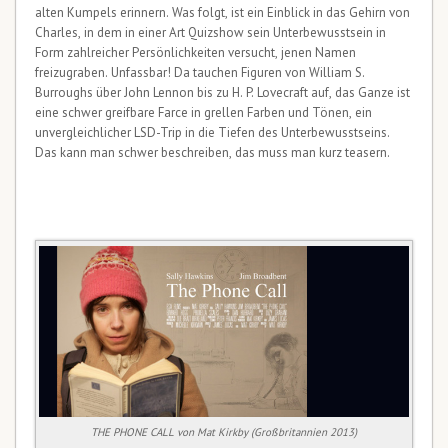
alten Kumpels erinnern. Was folgt, ist ein Einblick in das Gehirn von
Charles, in dem in einer Art Quizshow sein Unterbewusstsein in
Form zahlreicher Persönlichkeiten versucht, jenen Namen
freizugraben. Unfassbar! Da tauchen Figuren von William S.
Burroughs über John Lennon bis zu H. P. Lovecraft auf, das Ganze ist
eine schwer greifbare Farce in grellen Farben und Tönen, ein
unvergleichlicher LSD-Trip in die Tiefen des Unterbewusstseins.
Das kann man schwer beschreiben, das muss man kurz teasern.
THE PHONE CALL von Mat Kirkby (Großbritannien 2013)