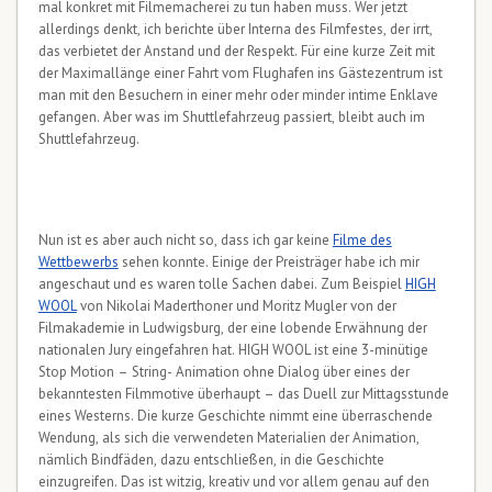
mal konkret mit Filmemacherei zu tun haben muss. Wer jetzt
allerdings denkt, ich berichte über Interna des Filmfestes, der irrt,
das verbietet der Anstand und der Respekt. Für eine kurze Zeit mit
der Maximallänge einer Fahrt vom Flughafen ins Gästezentrum ist
man mit den Besuchern in einer mehr oder minder intime Enklave
gefangen. Aber was im Shuttlefahrzeug passiert, bleibt auch im
Shuttlefahrzeug.
Nun ist es aber auch nicht so, dass ich gar keine
Filme des
Wettbewerbs
sehen konnte. Einige der Preisträger habe ich mir
angeschaut und es waren tolle Sachen dabei. Zum Beispiel
HIGH
WOOL
von Nikolai Maderthoner und Moritz Mugler von der
Filmakademie in Ludwigsburg, der eine lobende Erwähnung der
nationalen Jury eingefahren hat. HIGH WOOL ist eine 3-minütige
Stop Motion – String- Animation ohne Dialog über eines der
bekanntesten Filmmotive überhaupt – das Duell zur Mittagsstunde
eines Westerns. Die kurze Geschichte nimmt eine überraschende
Wendung, als sich die verwendeten Materialien der Animation,
nämlich Bindfäden, dazu entschließen, in die Geschichte
einzugreifen. Das ist witzig, kreativ und vor allem genau auf den