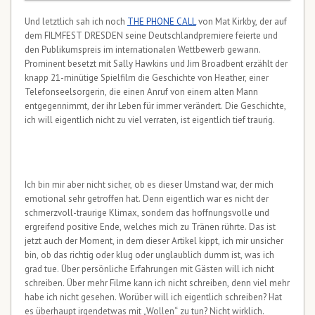
Und letztlich sah ich noch
THE PHONE CALL
von Mat Kirkby, der auf
dem FILMFEST DRESDEN seine Deutschlandpremiere feierte und
den Publikumspreis im internationalen Wettbewerb gewann.
Prominent besetzt mit Sally Hawkins und Jim Broadbent erzählt der
knapp 21-minütige Spielfilm die Geschichte von Heather, einer
Telefonseelsorgerin, die einen Anruf von einem alten Mann
entgegennimmt, der ihr Leben für immer verändert. Die Geschichte,
ich will eigentlich nicht zu viel verraten, ist eigentlich tief traurig.
Ich bin mir aber nicht sicher, ob es dieser Umstand war, der mich
emotional sehr getroffen hat. Denn eigentlich war es nicht der
schmerzvoll-traurige Klimax, sondern das hoffnungsvolle und
ergreifend positive Ende, welches mich zu Tränen rührte. Das ist
jetzt auch der Moment, in dem dieser Artikel kippt, ich mir unsicher
bin, ob das richtig oder klug oder unglaublich dumm ist, was ich
grad tue. Über persönliche Erfahrungen mit Gästen will ich nicht
schreiben. Über mehr Filme kann ich nicht schreiben, denn viel mehr
habe ich nicht gesehen. Worüber will ich eigentlich schreiben? Hat
es überhaupt irgendetwas mit „Wollen“ zu tun? Nicht wirklich.