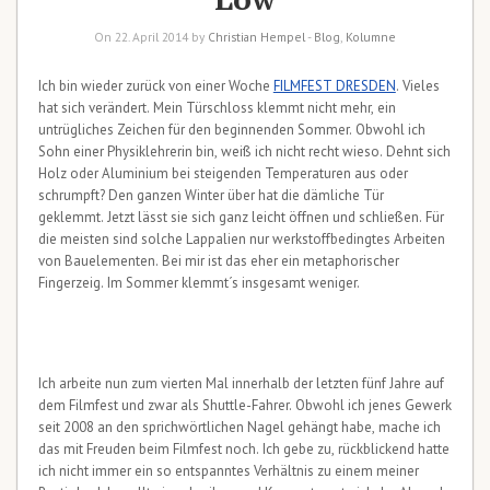
On 22. April 2014 by
Christian Hempel
-
Blog
,
Kolumne
Ich bin wieder zurück von einer Woche
FILMFEST DRESDEN
. Vieles
hat sich verändert. Mein Türschloss klemmt nicht mehr, ein
untrügliches Zeichen für den beginnenden Sommer. Obwohl ich
Sohn einer Physiklehrerin bin, weiß ich nicht recht wieso. Dehnt sich
Holz oder Aluminium bei steigenden Temperaturen aus oder
schrumpft? Den ganzen Winter über hat die dämliche Tür
geklemmt. Jetzt lässt sie sich ganz leicht öffnen und schließen. Für
die meisten sind solche Lappalien nur werkstoffbedingtes Arbeiten
von Bauelementen. Bei mir ist das eher ein metaphorischer
Fingerzeig. Im Sommer klemmt´s insgesamt weniger.
Ich arbeite nun zum vierten Mal innerhalb der letzten fünf Jahre auf
dem Filmfest und zwar als Shuttle-Fahrer. Obwohl ich jenes Gewerk
seit 2008 an den sprichwörtlichen Nagel gehängt habe, mache ich
das mit Freuden beim Filmfest noch. Ich gebe zu, rückblickend hatte
ich nicht immer ein so entspanntes Verhältnis zu einem meiner