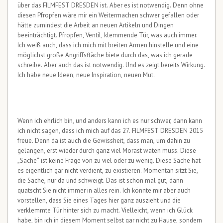
über das FILMFEST DRESDEN ist. Aber es ist notwendig. Denn ohne
diesen Pfropfen wäre mir ein Weitermachen schwer gefallen oder
hätte zumindest die Arbeit an neuen Artikeln und Dingen
beeinträchtigt. Pfropfen, Ventil, klemmende Tür, was auch immer.
Ich weiß auch, dass ich mich mit breiten Armen hinstelle und eine
möglichst große Angriffsfläche biete durch das, was ich gerade
schreibe. Aber auch das ist notwendig. Und es zeigt bereits Wirkung.
Ich habe neue Ideen, neue Inspiration, neuen Mut.
Wenn ich ehrlich bin, und anders kann ich es nur schwer, dann kann
ich nicht sagen, dass ich mich auf das 27. FILMFEST DRESDEN 2015
freue. Denn da ist auch die Gewissheit, dass man, um dahin zu
gelangen, erst wieder durch ganz viel Morast waten muss. Diese
„Sache“ ist keine Frage von zu viel oder zu wenig. Diese Sache hat
es eigentlich gar nicht verdient, zu existieren. Momentan sitzt Sie,
die Sache, nur da und schweigt. Das ist schon mal gut, dann
quatscht Sie nicht immer in alles rein. Ich könnte mir aber auch
vorstellen, dass Sie eines Tages hier ganz auszieht und die
verklemmte Tür hinter sich zu macht. Vielleicht, wenn ich Glück
habe, bin ich in diesem Moment selbst gar nicht zu Hause, sondern