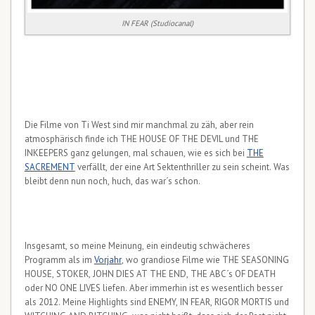
IN FEAR (Studiocanal)
Die Filme von Ti West sind mir manchmal zu zäh, aber rein
atmosphärisch finde ich THE HOUSE OF THE DEVIL und THE
INKEEPERS ganz gelungen, mal schauen, wie es sich bei
THE
SACREMENT
verfällt, der eine Art Sektenthriller zu sein scheint. Was
bleibt denn nun noch, huch, das war´s schon.
Insgesamt, so meine Meinung, ein eindeutig schwächeres
Programm als im
Vorjahr
, wo grandiose Filme wie THE SEASONING
HOUSE, STOKER, JOHN DIES AT THE END, THE ABC´s OF DEATH
oder NO ONE LIVES liefen. Aber immerhin ist es wesentlich besser
als 2012. Meine Highlights sind ENEMY, IN FEAR, RIGOR MORTIS und