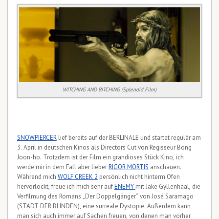
WITCHING AND BITCHING (Splendid Film)
SNOWPIERCER
lief bereits auf der BERLINALE und startet regulär am
3. April in deutschen Kinos als Directors Cut von Regisseur Bong
Joon-ho. Trotzdem ist der Film ein grandioses Stück Kino, ich
werde mir in dem Fall aber lieber
RIGOR MORTIS
anschauen.
Während mich
WOLF CREEK 2
persönlich nicht hinterm Ofen
hervorlockt, freue ich mich sehr auf
ENEMY
mit Jake Gyllenhaal, die
Verfilmung des Romans „Der Doppelgänger“ von José Saramago
(STADT DER BLINDEN), eine surreale Dystopie. Außerdem kann
man sich auch immer auf Sachen freuen, von denen man vorher