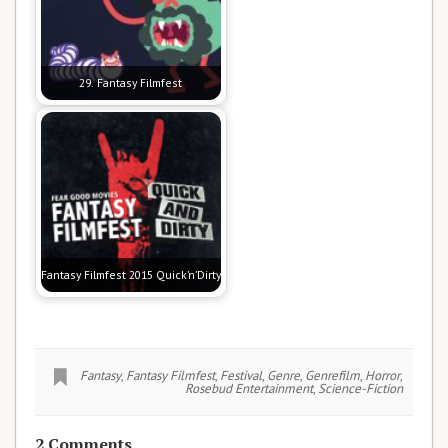
29. Fantasy Filmfest
Fantasy Filmfest 2015 Quick’n’Dirty
Fantasy
,
Fantasy Filmfest
,
Festival
,
Genre
,
Genrefilm
,
Horror
,
Rosebud Entertainment
,
Science-Fiction
2 Comments