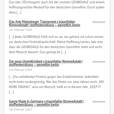
Das Jahr 2014 begann auch mit der zweiten GENRENALE und einem
hoffnungsvollen Weckruf für den deutschen Genrefilm. Doch später
dazu […]
Das Anti-Mainstream Transpirant « traumfalter
Antworten
filmwerkstatt | stoffentwicklung – genrefilm berlin
14. Februar 2015
[…] dritte GENRENALE fühlt sich so an, als gehöre sie schon immer
zur deutschen Festivallandschaft. Meine Hoffnung letztes Jahr war,
dass die GENRENALE für den deutschen Genrefilm steht und nicht
dem Wunsch danach. Das gelingt ihr […]
Die neue Unwirklichkeit « traumfalter filmwerkstatt |
Antworten
stoffentwicklung – genrefilm berlin
20. Februar 2016
[…] für verbitterten Protest gegen das Establishment. Jedenfalls
nicht mehr vordergründig. War das Motto vor zwei Jahren noch „NO
MORE DRAMA!“, also ein Wunsch, hieß es in diesem Jahr „KEEP IT
[…]
Genre Made In Germany « traumfalter filmwerkstatt |
Antworten
stoffentwicklung – genrefilm berlin
18. Februar 2017