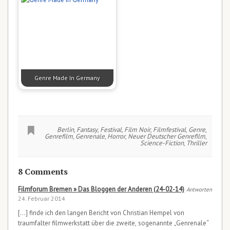
Genre Made In Germany
Berlin
,
Fantasy
,
Festival
,
Film Noir
,
Filmfestival
,
Genre
,
Genrefilm
,
Genrenale
,
Horror
,
Neuer Deutscher Genrefilm
,
Science-Fiction
,
Thriller
8 Comments
Filmforum Bremen » Das Bloggen der Anderen (24-02-14)
Antworten
24. Februar 2014
[…] finde ich den langen Bericht von Christian Hempel von
traumfalter filmwerkstatt über die zweite, sogenannte „Genrenale“