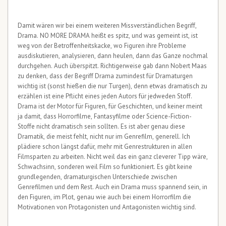
Damit wären wir bei einem weiteren Missverständlichen Begriff,
Drama. NO MORE DRAMA heißt es spitz, und was gemeint ist, ist
weg von der Betroffenheitskacke, wo Figuren ihre Probleme
ausdiskutieren, analysieren, dann heulen, dann das Ganze nochmal
durchgehen. Auch überspitzt. Richtigerweise gab dann Nobert Maas
zu denken, dass der Begriff Drama zumindest für Dramaturgen
wichtig ist (sonst hießen die nur Turgen), denn etwas dramatisch zu
erzählen ist eine Pflicht eines jeden Autors für jedweden Stoff.
Drama ist der Motor für Figuren, für Geschichten, und keiner meint
ja damit, dass Horrorfilme, Fantasyfilme oder Science-Fiction-
Stoffe nicht dramatisch sein sollten. Es ist aber genau diese
Dramatik, die meist fehlt, nicht nur im Genrefilm, generell. Ich
plädiere schon längst dafür, mehr mit Genrestrukturen in allen
Filmsparten zu arbeiten. Nicht weil das ein ganz cleverer Tipp wäre,
Schwachsinn, sonderen weil Film so funktioniert. Es gibt keine
grundlegenden, dramaturgischen Unterschiede zwischen
Genrefilmen und dem Rest. Auch ein Drama muss spannend sein, in
den Figuren, im Plot, genau wie auch bei einem Horrorfilm die
Motivationen von Protagonisten und Antagonisten wichtig sind.