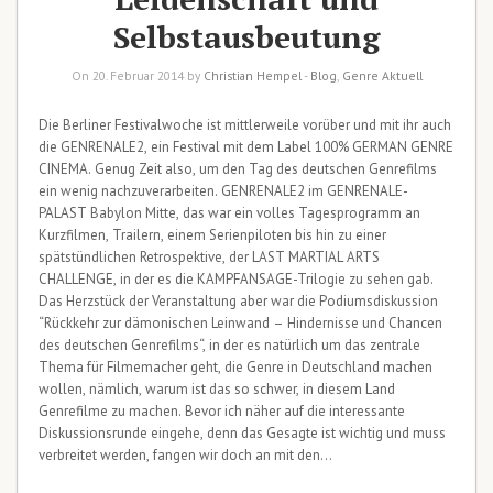
Selbstausbeutung
On 20. Februar 2014 by
Christian Hempel
-
Blog
,
Genre Aktuell
Die Berliner Festivalwoche ist mittlerweile vorüber und mit ihr auch
die GENRENALE2, ein Festival mit dem Label 100% GERMAN GENRE
CINEMA. Genug Zeit also, um den Tag des deutschen Genrefilms
ein wenig nachzuverarbeiten. GENRENALE2 im GENRENALE-
PALAST Babylon Mitte, das war ein volles Tagesprogramm an
Kurzfilmen, Trailern, einem Serienpiloten bis hin zu einer
spätstündlichen Retrospektive, der LAST MARTIAL ARTS
CHALLENGE, in der es die KAMPFANSAGE-Trilogie zu sehen gab.
Das Herzstück der Veranstaltung aber war die Podiumsdiskussion
“Rückkehr zur dämonischen Leinwand – Hindernisse und Chancen
des deutschen Genrefilms“, in der es natürlich um das zentrale
Thema für Filmemacher geht, die Genre in Deutschland machen
wollen, nämlich, warum ist das so schwer, in diesem Land
Genrefilme zu machen. Bevor ich näher auf die interessante
Diskussionsrunde eingehe, denn das Gesagte ist wichtig und muss
verbreitet werden, fangen wir doch an mit den…