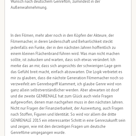
Wunsch nach deutschem Genrefilm, zumindest in der
Außenwahrnehmung.
In den Filmen, mehr aber noch in den Köpfen der Akteure, der
Filmemacher, in deren Leidenschaft und Beharrlichkeit steckt
jedenfalls ein Funke, der in den nächsten Jahren hoffentlich zu
einem kleinen Flächenbrand führen wird. Was man nicht machen
sollte, ist zukucken und warten, dass sich etwas verändert. Ich
merke das an mir, dass sich angesichts der schwierigen Lage gern
das Gefühl breit macht, einfach abzuwarten. Die Logik verbietet es
mir zu glauben, dass die nächste Generation Filmemacher noch so
verzweifelt am Genrebegriff klammert, ich glaube Genre wird von
ganz allein selbstverständlicher werden. Aber abwarten ist doof
und die zweite GENRENALE hat zum Glück auch viele Fragen
aufgeworfen, denen man nachgehen muss in den nächsten Jahren.
Nicht nur Fragen der Finanzierbarkeit, der Auswertung, auch Fragen
nach Stoffen, Figuren und Identität. So wird vor allem die dritte
GENRENALE 2015 ein interessanter Schritt in eine Genrezukunft sein
und zeigen, wie mit den derzeitigen Fragen um deutsche
Genrefilme umgegangen wurde.