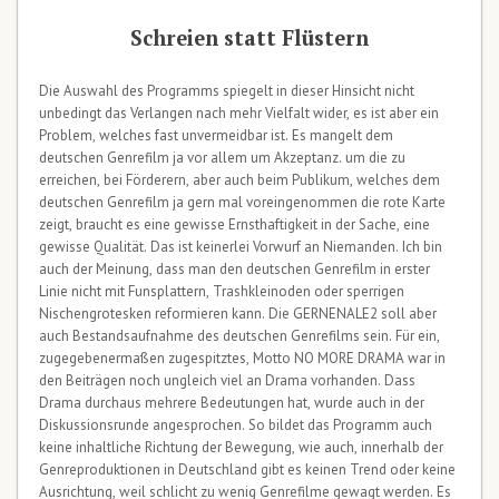
Schreien statt Flüstern
Die Auswahl des Programms spiegelt in dieser Hinsicht nicht
unbedingt das Verlangen nach mehr Vielfalt wider, es ist aber ein
Problem, welches fast unvermeidbar ist. Es mangelt dem
deutschen Genrefilm ja vor allem um Akzeptanz. um die zu
erreichen, bei Förderern, aber auch beim Publikum, welches dem
deutschen Genrefilm ja gern mal voreingenommen die rote Karte
zeigt, braucht es eine gewisse Ernsthaftigkeit in der Sache, eine
gewisse Qualität. Das ist keinerlei Vorwurf an Niemanden. Ich bin
auch der Meinung, dass man den deutschen Genrefilm in erster
Linie nicht mit Funsplattern, Trashkleinoden oder sperrigen
Nischengrotesken reformieren kann. Die GERNENALE2 soll aber
auch Bestandsaufnahme des deutschen Genrefilms sein. Für ein,
zugegebenermaßen zugespitztes, Motto NO MORE DRAMA war in
den Beiträgen noch ungleich viel an Drama vorhanden. Dass
Drama durchaus mehrere Bedeutungen hat, wurde auch in der
Diskussionsrunde angesprochen. So bildet das Programm auch
keine inhaltliche Richtung der Bewegung, wie auch, innerhalb der
Genreproduktionen in Deutschland gibt es keinen Trend oder keine
Ausrichtung, weil schlicht zu wenig Genrefilme gewagt werden. Es