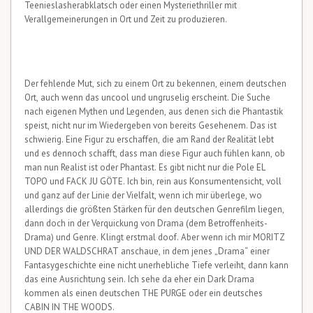
Teenieslasherabklatsch oder einen Mysteriethriller mit
Verallgemeinerungen in Ort und Zeit zu produzieren.
Der fehlende Mut, sich zu einem Ort zu bekennen, einem deutschen
Ort, auch wenn das uncool und ungruselig erscheint. Die Suche
nach eigenen Mythen und Legenden, aus denen sich die Phantastik
speist, nicht nur im Wiedergeben von bereits Gesehenem. Das ist
schwierig. Eine Figur zu erschaffen, die am Rand der Realität lebt
und es dennoch schafft, dass man diese Figur auch fühlen kann, ob
man nun Realist ist oder Phantast. Es gibt nicht nur die Pole EL
TOPO und FACK JU GÖTE. Ich bin, rein aus Konsumentensicht, voll
und ganz auf der Linie der Vielfalt, wenn ich mir überlege, wo
allerdings die größten Stärken für den deutschen Genrefilm liegen,
dann doch in der Verquickung von Drama (dem Betroffenheits-
Drama) und Genre. Klingt erstmal doof. Aber wenn ich mir MORITZ
UND DER WALDSCHRAT anschaue, in dem jenes „Drama“ einer
Fantasygeschichte eine nicht unerhebliche Tiefe verleiht, dann kann
das eine Ausrichtung sein. Ich sehe da eher ein Dark Drama
kommen als einen deutschen THE PURGE oder ein deutsches
CABIN IN THE WOODS.