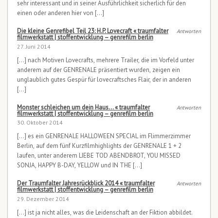
sehr interessant und in seiner Ausführlichkeit sicherlich für den
einen oder anderen hier von […]
Die kleine Genrefibel Teil 23: H.P. Lovecraft « traumfalter
Antworten
filmwerkstatt | stoffentwicklung – genrefilm berlin
27. Juni 2014
[…] nach Motiven Lovecrafts, mehrere Trailer, die im Vorfeld unter
anderem auf der GENRENALE präsentiert wurden, zeigen ein
unglaublich gutes Gespür für lovecraftsches Flair, der in anderen
[…]
Monster schleichen um dein Haus… « traumfalter
Antworten
filmwerkstatt | stoffentwicklung – genrefilm berlin
30. Oktober 2014
[…] es ein GENRENALE HALLOWEEN SPECIAL im Flimmerzimmer
Berlin, auf dem fünf Kurzfilmhighlights der GENRENALE 1 + 2
laufen, unter anderem LIEBE TOD ABENDBROT, YOU MISSED
SONJA, HAPPY B-DAY, YELLOW und IN THE […]
Der Traumfalter Jahresrückblick 2014 « traumfalter
Antworten
filmwerkstatt | stoffentwicklung – genrefilm berlin
29. Dezember 2014
[…] ist ja nicht alles, was die Leidenschaft an der Fiktion abbildet.