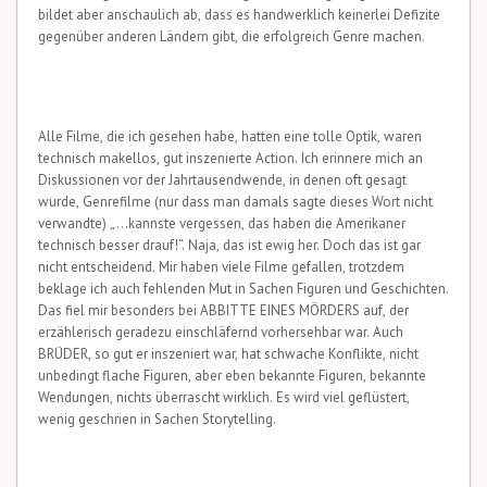
bildet aber anschaulich ab, dass es handwerklich keinerlei Defizite
gegenüber anderen Ländern gibt, die erfolgreich Genre machen.
Alle Filme, die ich gesehen habe, hatten eine tolle Optik, waren
technisch makellos, gut inszenierte Action. Ich erinnere mich an
Diskussionen vor der Jahrtausendwende, in denen oft gesagt
wurde, Genrefilme (nur dass man damals sagte dieses Wort nicht
verwandte) „…kannste vergessen, das haben die Amerikaner
technisch besser drauf!“. Naja, das ist ewig her. Doch das ist gar
nicht entscheidend. Mir haben viele Filme gefallen, trotzdem
beklage ich auch fehlenden Mut in Sachen Figuren und Geschichten.
Das fiel mir besonders bei ABBITTE EINES MÖRDERS auf, der
erzählerisch geradezu einschläfernd vorhersehbar war. Auch
BRÜDER, so gut er inszeniert war, hat schwache Konflikte, nicht
unbedingt flache Figuren, aber eben bekannte Figuren, bekannte
Wendungen, nichts überrascht wirklich. Es wird viel geflüstert,
wenig geschrien in Sachen Storytelling.