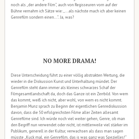
noch als „der andere Film“, auch von Regisseuren vorn auf der
Bühne vernahm ich Sätze wie: „…als nächste mach ich aber keinen
Genrefilm sondern einen…“. Ja, was?
NO MORE DRAMA!
Diese Unterscheidung führt zu einer völlig abstrakten Wertung, die
wieder in die Diskussion Kunst und Unterhaltung mündet. Der
Genrefilm steht dann immer als kleines schwarzes Schaf der
Filmgesamtlandschaft da, doch das Ganze ist ein Zerrbild. Von wem
das kommt, weiß ich nicht, aber wohl, von wem es nicht kommt.
Benjamin Munz sprach zu Beginn der eigentlichen Genrediskussion
davon, dass die 50 erfolgreichsten Filme aller Zeiten allesamt
Genrefilme sind. Ich würde noch viel weiter gehen, Genre, ob man
den Begriff nun verwendet oder nicht, ist mittlerweile viel stärker im
Publikum, generell in der Kultur, verwachsen als dass man sagen
müsste „Kuck mal, ein Genrefilm, das is was ganz was Spezielles!“