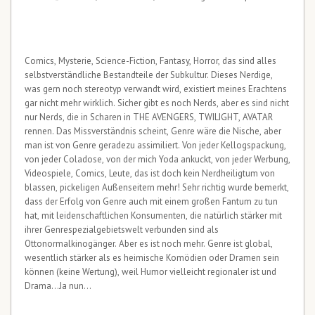
Comics, Mysterie, Science-Fiction, Fantasy, Horror, das sind alles
selbstverständliche Bestandteile der Subkultur. Dieses Nerdige,
was gern noch stereotyp verwandt wird, existiert meines Erachtens
gar nicht mehr wirklich. Sicher gibt es noch Nerds, aber es sind nicht
nur Nerds, die in Scharen in THE AVENGERS, TWILIGHT, AVATAR
rennen. Das Missverständnis scheint, Genre wäre die Nische, aber
man ist von Genre geradezu assimiliert. Von jeder Kellogspackung,
von jeder Coladose, von der mich Yoda ankuckt, von jeder Werbung,
Videospiele, Comics, Leute, das ist doch kein Nerdheiligtum von
blassen, pickeligen Außenseitern mehr! Sehr richtig wurde bemerkt,
dass der Erfolg von Genre auch mit einem großen Fantum zu tun
hat, mit leidenschaftlichen Konsumenten, die natürlich stärker mit
ihrer Genrespezialgebietswelt verbunden sind als
Ottonormalkinogänger. Aber es ist noch mehr. Genre ist global,
wesentlich stärker als es heimische Komödien oder Dramen sein
können (keine Wertung), weil Humor vielleicht regionaler ist und
Drama…Ja nun…