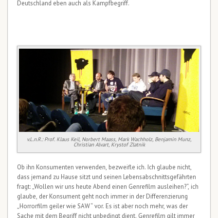
Deutschland eben auch als Kampfbegriff.
v.L.n.R.: Prof. Klaus Keil, Norbert Maass, Mark Wachholz, Benjamin Munz,
Christian Alvart, Krystof Zlatnik
Ob ihn Konsumenten verwenden, bezweifle ich. Ich glaube nicht,
dass jemand zu Hause sitzt und seinen Lebensabschnittsgefährten
fragt: „Wollen wir uns heute Abend einen Genrefilm ausleihen?“, ich
glaube, der Konsument geht noch immer in der Differenzierung
„Horrorfilm geiler wie SAW“ vor. Es ist aber noch mehr, was der
Sache mit dem Begriff nicht unbedingt dient. Genrefilm gilt immer