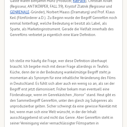
Gäste waren Benjamin Munz (Producer,
RatPack
), Christian Alvart
(Regisseur, ANTIKÖRPER, FALL 39), Krystof Zlatnik (Regisseur und
GENRENALE
-Gründer), Norbert Maass (Dramaturg) und Prof. Klaus
Keil (Filmförderer a.D.). Zu Beginn wurde der Begriff Genrefilm noch
einmal hinterfragt, welche Bedeutung er besitzt als Label, als
Sparte, als Marketinginstrument. Gerade die Vielfalt innerhalb des
Genrefilms verbietet ja eigentlich eine klare Definition.
Ich stelle mir häufig die Frage, wer diese Definition überhaupt
braucht. Ich begebe mich mit dieser Frage allerdings in Teufels
Küche, denn der in der Bedeutung wankelmütige Begriff steht ja
momentan als Synonym für eine inhaltliche Veränderung des Films
in Deutschland. Es fühlt sich aber auch ein wenig so an, als sei der
Begriff erst jetzt dämonisiert. Früher bekam man eventuell eine
Förderabsage, wenn im Genrekästchen „Horror“ stand. Heut gibt es
den Sammelbegriff Genrefilm, unter den gleich zig Subgenres als
unproduzierbar gelten. Sicher schwingt da eine gewisse Naivität mit
bei, wenn man sich eine Welt wünscht, in der der Inhalt
ausschlaggebend ist und nicht das Genre. Aber Genrefilm steht in
seiner Vereinigung vieler vernachlässigter Filmsparten in