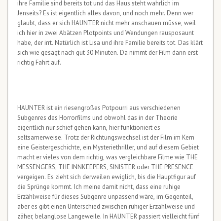
ihre Familie sind bereits tot und das Haus steht wahrlich im
Jenseits? Es ist eigentlich alles davon, und noch mehr. Denn wer
glaubt, dass er sich HAUNTER nicht mehr anschauen müsse, weil
ich hier in zwei Abätzen Plotpoints und Wendungen rausposaunt
habe, der irrt. Natürlich ist Lisa und ihre Familie bereits tot. Das klärt
sich wie gesagt nach gut 30 Minuten. Da nimmt der Film dann erst
richtig Fahrt auf.
HAUNTER ist ein riesengroßes Potpourri aus verschiedenen
Subgenres des Horrorfilms und obwohl das in der Theorie
eigentlich nur schief gehen kann, hier funktioniert es
seltsamerweise. Trotz der Richtungswechsel ist der Film im Kern
eine Geistergeschichte, ein Mysteriethriller, und auf diesem Gebiet
macht er vieles von dem richtig, was vergleichbare Filme wie THE
MESSENGERS, THE INNKEEPERS, SINISTER oder THE PRESENCE
vergeigen. Es zieht sich derweilen ewiglich, bis die Hauptfigur auf
die Sprünge kommt. Ich meine damit nicht, dass eine ruhige
Erzählweise für dieses Subgenre unpassend wäre, im Gegenteil,
aber es gibt einen Unterschied zwischen ruhiger Erzählweise und
zäher, belanglose Langeweile. In HAUNTER passiert vielleicht fünf