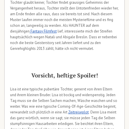
Tochter glaubt keiner, Tochter findet grausiges Geheimnis der
Vergangenheit heraus, Tochter stellt den Untotenfrieden wieder her,
am Ende finden alle raus, dass sie bereits tot sind. Nach diesem
Muster laufen immer noch die meisten Mysteriefilme und es fing
schon an, langweilig zu werden. Als HAUNTER auf dem
diesjährigen
Fantasy Filmfest
lief, interessierte mich der Streifen
hauptsächlich wegen Natali und Abigale Breslin. Dass er nebenbei
noch die beste Geisterstory seit Jahren liefert und zu den
Genrehighlights 2013 zählt, hätte ich nicht vermutet.
Vorsicht, heftige Spoiler!
Lisa ist eine typische pubertäre Tochter, genervt von ihren Eltern
und ihrem kleinen Bruder. Lisa ist bockig und widerspenstig. Jeden
Tag muss sie die Selben Sachen machen, Wäsche waschen und so
weiter. Was wie eine typische Coming-Of-Age-Geschichte beginnt,
verwandelt sich plötzlich in eine Art
Zeitreiseplot
. Denn Lisa meint
das ganz wörtlich, wenn sie sagt, sie müsse jeden Tag die Selben
stumpfsinnigen Hausarbeiten erledigen. Sie beichtet ihren Eltern,