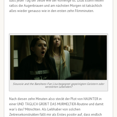
dass jeder Tag der Selbe wie der vorherige ist. Lisas Eltern heben
ratlos die Augenbrauen und am nächsten Morgen ist tatsächlich
alles wieder genauso wie in den ersten zehn Filmminuten.
Siouxsie and the Banshees-Fan Lisa begegnet gepeinigten Geistern oder
verstörten Lebenden?
Nach diesen zehn Minuten also steckt der Plot von HAUNTER in
einer UND TÄGLICH GRÜßT DAS MURMELTIER-Routine und damit
war´s das? Mitnichten. Als Liebhaber von solchen
Zeitreisekonstrukten fällt mir als Erstes positiv auf, dass endlich