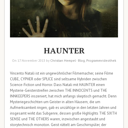
HAUNTER
On 17. November 2013 by
Christian Hempel
-
Blog
,
Programmvideothek
Vincento Natali ist ein ungewöhnlicher Filmemacher, seine Filme
CUBE, CYPHER oder SPLICE sind seltsame Hybriden zwischen
Science-Fiction und Horror. Dass Natali mit HAUNTER einen
Mysterie-Geisterstreifen zwischen THE INNOCENTS und THE
INNKEEPERS inszeniert, hat mich anfangs skeptisch gemacht. Denn
Mysteriegeschichten um Geister in alten Häusern, die um
Aufmerksamkeit ringen, gab es unzählige in den letzten Jahren und
insgesamt wirkt das Subgenre, dessen große Highlights THE SIXTH
SENSE und THE OTHERS waren, inzwischen angestaubt und
storytechnisch monoton. Geist rüttelt am Geschirrspüler, der