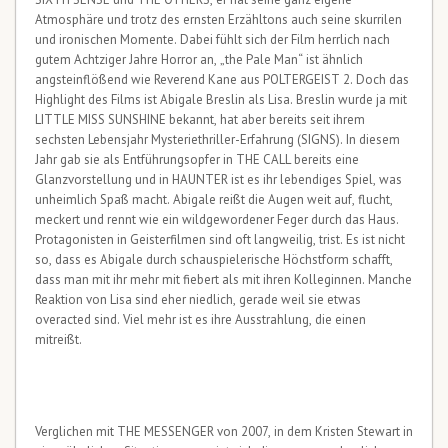
Atmosphäre und trotz des ernsten Erzähltons auch seine skurrilen
und ironischen Momente. Dabei fühlt sich der Film herrlich nach
gutem Achtziger Jahre Horror an, „the Pale Man“ ist ähnlich
angsteinflößend wie Reverend Kane aus POLTERGEIST 2. Doch das
Highlight des Films ist Abigale Breslin als Lisa. Breslin wurde ja mit
LITTLE MISS SUNSHINE bekannt, hat aber bereits seit ihrem
sechsten Lebensjahr Mysteriethriller-Erfahrung (SIGNS). In diesem
Jahr gab sie als Entführungsopfer in THE CALL bereits eine
Glanzvorstellung und in HAUNTER ist es ihr lebendiges Spiel, was
unheimlich Spaß macht. Abigale reißt die Augen weit auf, flucht,
meckert und rennt wie ein wildgewordener Feger durch das Haus.
Protagonisten in Geisterfilmen sind oft langweilig, trist. Es ist nicht
so, dass es Abigale durch schauspielerische Höchstform schafft,
dass man mit ihr mehr mit fiebert als mit ihren Kolleginnen. Manche
Reaktion von Lisa sind eher niedlich, gerade weil sie etwas
overacted sind. Viel mehr ist es ihre Ausstrahlung, die einen
mitreißt.
Verglichen mit THE MESSENGER von 2007, in dem Kristen Stewart in