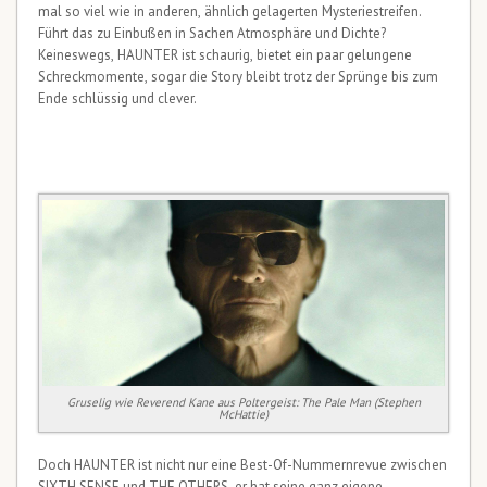
mal so viel wie in anderen, ähnlich gelagerten Mysteriestreifen.
Führt das zu Einbußen in Sachen Atmosphäre und Dichte?
Keineswegs, HAUNTER ist schaurig, bietet ein paar gelungene
Schreckmomente, sogar die Story bleibt trotz der Sprünge bis zum
Ende schlüssig und clever.
Gruselig wie Reverend Kane aus Poltergeist: The Pale Man (Stephen
McHattie)
Doch HAUNTER ist nicht nur eine Best-Of-Nummernrevue zwischen
SIXTH SENSE und THE OTHERS, er hat seine ganz eigene