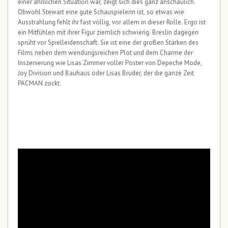
einer ähnlichen Situation war, zeigt sich dies ganz anschaulich.
Obwohl Stewart eine gute Schauspielerin ist, so etwas wie
Ausstrahlung fehlt ihr fast völlig, vor allem in dieser Rolle. Ergo ist
ein Mitfühlen mit ihrer Figur ziemlich schwierig. Breslin dagegen
sprüht vor Spielleidenschaft. Sie ist eine der großen Stärken des
Films neben dem wendungsreichen Plot und dem Charme der
Inszenierung wie Lisas Zimmer voller Poster von Depeche Mode,
Joy Division und Bauhaus oder Lisas Bruder, der die ganze Zeit
PACMAN zockt.