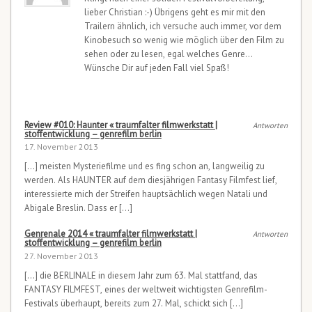
lieber Christian :-) Übrigens geht es mir mit den
Trailern ähnlich, ich versuche auch immer, vor dem
Kinobesuch so wenig wie möglich über den Film zu
sehen oder zu lesen, egal welches Genre…
Wünsche Dir auf jeden Fall viel Spaß!
Review #010: Haunter « traumfalter filmwerkstatt |
Antworten
stoffentwicklung – genrefilm berlin
17. November 2013
[…] meisten Mysteriefilme und es fing schon an, langweilig zu
werden. Als HAUNTER auf dem diesjährigen Fantasy Filmfest lief,
interessierte mich der Streifen hauptsächlich wegen Natali und
Abigale Breslin. Dass er […]
Genrenale 2014 « traumfalter filmwerkstatt |
Antworten
stoffentwicklung – genrefilm berlin
27. November 2013
[…] die BERLINALE in diesem Jahr zum 63. Mal stattfand, das
FANTASY FILMFEST, eines der weltweit wichtigsten Genrefilm-
Festivals überhaupt, bereits zum 27. Mal, schickt sich […]