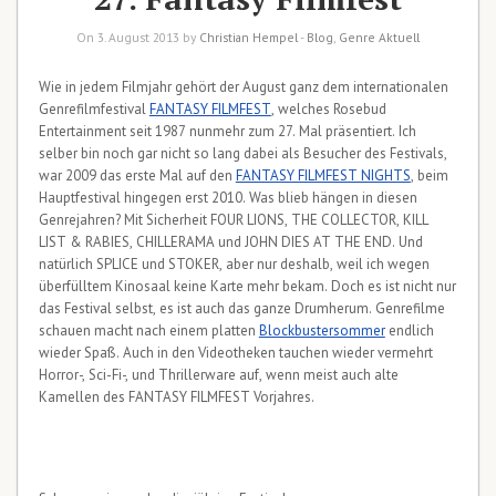
On 3. August 2013 by
Christian Hempel
-
Blog
,
Genre Aktuell
Wie in jedem Filmjahr gehört der August ganz dem internationalen
Genrefilmfestival
FANTASY FILMFEST
, welches Rosebud
Entertainment seit 1987 nunmehr zum 27. Mal präsentiert. Ich
selber bin noch gar nicht so lang dabei als Besucher des Festivals,
war 2009 das erste Mal auf den
FANTASY FILMFEST NIGHTS
, beim
Hauptfestival hingegen erst 2010. Was blieb hängen in diesen
Genrejahren? Mit Sicherheit FOUR LIONS, THE COLLECTOR, KILL
LIST & RABIES, CHILLERAMA und JOHN DIES AT THE END. Und
natürlich SPLICE und STOKER, aber nur deshalb, weil ich wegen
überfülltem Kinosaal keine Karte mehr bekam. Doch es ist nicht nur
das Festival selbst, es ist auch das ganze Drumherum. Genrefilme
schauen macht nach einem platten
Blockbustersommer
endlich
wieder Spaß. Auch in den Videotheken tauchen wieder vermehrt
Horror-, Sci-Fi-, und Thrillerware auf, wenn meist auch alte
Kamellen des FANTASY FILMFEST Vorjahres.