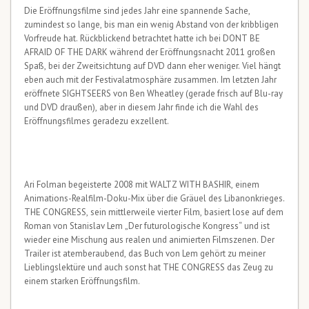
Die Eröffnungsfilme sind jedes Jahr eine spannende Sache,
zumindest so lange, bis man ein wenig Abstand von der kribbligen
Vorfreude hat. Rückblickend betrachtet hatte ich bei DONT BE
AFRAID OF THE DARK während der Eröffnungsnacht 2011 großen
Spaß, bei der Zweitsichtung auf DVD dann eher weniger. Viel hängt
eben auch mit der Festivalatmosphäre zusammen. Im letzten Jahr
eröffnete SIGHTSEERS von Ben Wheatley (gerade frisch auf Blu-ray
und DVD draußen), aber in diesem Jahr finde ich die Wahl des
Eröffnungsfilmes geradezu exzellent.
Ari Folman begeisterte 2008 mit WALTZ WITH BASHIR, einem
Animations-Realfilm-Doku-Mix über die Gräuel des Libanonkrieges.
THE CONGRESS, sein mittlerweile vierter Film, basiert lose auf dem
Roman von Stanislav Lem „Der futurologische Kongress“ und ist
wieder eine Mischung aus realen und animierten Filmszenen. Der
Trailer ist atemberaubend, das Buch von Lem gehört zu meiner
Lieblingslektüre und auch sonst hat THE CONGRESS das Zeug zu
einem starken Eröffnungsfilm.