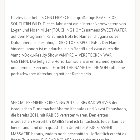
Letztes Jahr lief als CENTERPIECE der großartige BEASTS OF
SOUTHERN WILD. Dieses Jahr steht ein düsterer Neonwestern von
Logan und Noah Miller (TOUCHING HOME) namens SWEETWATER
auf dem Programm. Reizt mich trotz Ed Harris nicht ganz so sehr.
Dafür aber das diesjährige DIRECTOR’S SPOTLIGHT. Der Name
Vincent Lannoo ist mir durchaus ein Begriff und zwar durch die
Vampir-Doku-Reality Show VAMPIRE – VERSTECKEN WAR
GESTERN. Die belgische Horrorkomödie war erfrischend zynisch
und gemein. Sein neuer Film IN THE NAME OF THE SON soll eine
pechschwarze Abrechnung mit der Kirche sein.
SPECIAL PREMIERE SCREENING 2013 ist BIG BAD WOLVES der
israelischen Filmemacher Aharon Keshales und Navot Papushado,
die bereits 2011 mit RABIES vertreten waren. Den ersten
israelischen Horrorfilm RABIES fand ich fantastisch, leider kam der
hierzulande mit dem grässlichen Untertitel A BIG SLASHER
MASSACRE heraus, zudem noch geschnitten. Hoffentlich ergeht es