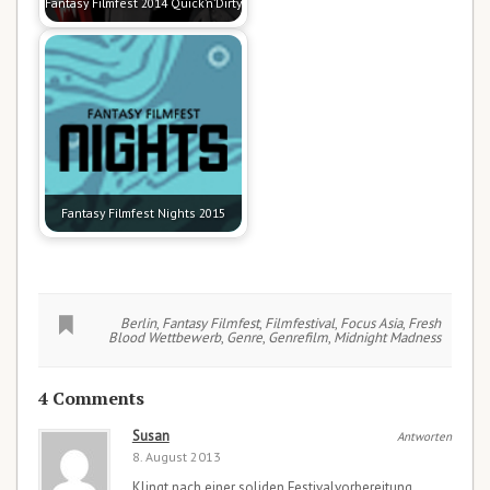
Fantasy Filmfest 2014 Quick’n’Dirty
Fantasy Filmfest Nights 2015
Berlin
,
Fantasy Filmfest
,
Filmfestival
,
Focus Asia
,
Fresh
Blood Wettbewerb
,
Genre
,
Genrefilm
,
Midnight Madness
4 Comments
Susan
Antworten
8. August 2013
Klingt nach einer soliden Festivalvorbereitung,