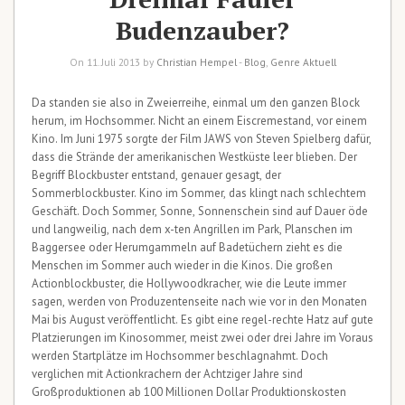
Budenzauber?
On 11. Juli 2013 by
Christian Hempel
-
Blog
,
Genre Aktuell
Da standen sie also in Zweierreihe, einmal um den ganzen Block
herum, im Hochsommer. Nicht an einem Eiscremestand, vor einem
Kino. Im Juni 1975 sorgte der Film JAWS von Steven Spielberg dafür,
dass die Strände der amerikanischen Westküste leer blieben. Der
Begriff Blockbuster entstand, genauer gesagt, der
Sommerblockbuster. Kino im Sommer, das klingt nach schlechtem
Geschäft. Doch Sommer, Sonne, Sonnenschein sind auf Dauer öde
und langweilig, nach dem x-ten Angrillen im Park, Planschen im
Baggersee oder Herumgammeln auf Badetüchern zieht es die
Menschen im Sommer auch wieder in die Kinos. Die großen
Actionblockbuster, die Hollywoodkracher, wie die Leute immer
sagen, werden von Produzentenseite nach wie vor in den Monaten
Mai bis August veröffentlicht. Es gibt eine regel-rechte Hatz auf gute
Platzierungen im Kinosommer, meist zwei oder drei Jahre im Voraus
werden Startplätze im Hochsommer beschlagnahmt. Doch
verglichen mit Actionkrachern der Achtziger Jahre sind
Großproduktionen ab 100 Millionen Dollar Produktionskosten