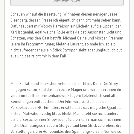
Filmverleih GmbH
Schauen wir auf die Besetzung. Wir haben diesen nervigen Jesse
Eisenberg, dessen Fresse ich eigentlich gar nicht mehr sehen kann.
Dafür zaubert mir Woody Harrelson ein Lächeln auf die Lippen, der
Kerl ist genial, egal welche Rolle er bekleidet. Ansonsten Licht und
Schatten, was den Cast betrifft. Michael Caine und Morgan Freeman
leiern ihr Programm runter, Melanie Laurent, so finde ich, spielt
nicht aufregender als ein Stück Styropor, sieht aber unglaublich gut
aus und das reicht mir in dem Fall.
Mark Ruffalo und Isla Fisher ziehen mich nicht ins Kino. Die Story
hingegen schon, sind das nun echte Magier und wird man ihnen ihr
verdammtes Illusionistenhandwerk legen? Letztendlich sind alle
Bemühungen enttäuschend. Der Film wird so stark aus der
Perspektive des FBI-Ermittlers erzählt, dass das magische Quartett
in ihrer Motivation völlig blass bleibt. Man erlebt sie nicht anders
als die Besucher ihrer Show, identifizieren kann man sich mit ihnen
nicht. Dramaturgisch ist dem Storyverlauf kein Strick zu drehen, drei
Vorstellungen, drei Höhepunkte, drei Spannungskurven. Nur wie so