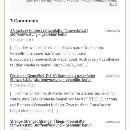
Now you see me
,
Review
,
Science-Fiction
,
Sommer
,
World
War Z
3 Comments
27. Fantasy Filmfest « traumfalter filmwerkstatt |
Antworten
stoffentwicklung – genrefilm berlin
3. August 2013
[…] das Festival selbst, es ist auch das ganze Drumherum.
Genrefilme schauen macht nach einem platten
Blockbustersommer endlich wieder Spaß. Auch in den Videotheken
tauchen wieder vermehrt Horror-, Sci-Fi-, und […]
Die kleine Genrefibel Teil 10: Batmania « traumfalter
Antworten
filmwerkstatt | stoffentwicklung – genrefilm berlin
9. Oktober 2013
[…] konnte ich dann auch wieder bei mir feststellen, als bekannt
wurde, dass Zack Snyder im Sequel von MAN OF STEEL Superman
und Batman aufeinander loslässt. Zwar ist diese Comicfacette
längst überreif, aber nach […]
Strange, Stranger, Stranger Things - traumfalter
Antworten
filmwerkstatt | stoffentwicklung – genrefilm berlin