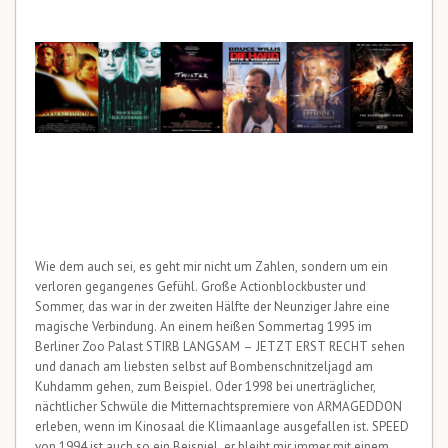
Wie dem auch sei, es geht mir nicht um Zahlen, sondern um ein
verloren gegangenes Gefühl. Große Actionblockbuster und
Sommer, das war in der zweiten Hälfte der Neunziger Jahre eine
magische Verbindung. An einem heißen Sommertag 1995 im
Berliner Zoo Palast STIRB LANGSAM – JETZT ERST RECHT sehen
und danach am liebsten selbst auf Bombenschnitzeljagd am
Kuhdamm gehen, zum Beispiel. Oder 1998 bei unerträglicher,
nächtlicher Schwüle die Mitternachtspremiere von ARMAGEDDON
erleben, wenn im Kinosaal die Klimaanlage ausgefallen ist. SPEED
von 1994 ist auch so ein Beispiel, er bleibt mir immer mit einem