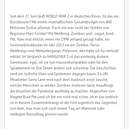
Seit dem 27. Juni läuft WORLD WAR Z in deutschen Kinos. Ist das ein
Blockbuster? Mit einem mutmaßlichem Gesamtbudget von 400
Millionen Dollar allemal. Doch mit was lockt der Streifen von
Regisseur Marc Forster? Mit Weltkrieg, Zombies und…nagut, Brad
Pitt. Aber mal ehrlich, wenn mir 1998 jemand gesagt hätte, ein
Sommerblockbuster im Jahr 2013 sei ein Zombie-Terror-
Weltkriegs-und-Weltuntergangs-Potpourri, den hätte ich für verrückt
erklärt. Im Vergleich zu HANGOVER 3 ist das eindeutig düstere
Genreware, egal, ob sie nun massenkompatibel oder für den
Splatternerd ist. Die Zeiten ändern sich scheinbar. Die Geschichten
rund um tödliche Viren und Epidemien dagegen kaum. Ex-UN-
Mitarbeiter Gerry Lane wird nach dem Ausbruch einer Seuche,
welche Menschen zu wilden Zombies mutieren lässt, beauftragt,
die Ursachen der Pandemie ausfindig zu machen. Abgesehen von
Magnet Brad Pitt (und ich bin mir nicht mal sicher, ob er das wirklich
ist in diesem Zusammenhang) ist der Film eigentlich das Gegenteil
von dem, was man sich nach einem Tag am Wannsee oder
stinkigem Büroalltag gönnen würde.