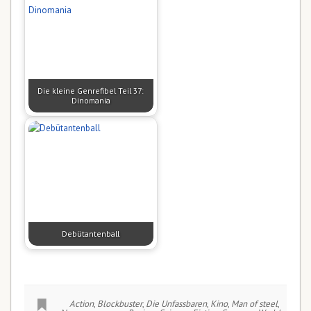
Die kleine Genrefibel Teil 37:
Dinomania
Debütantenball
Action
,
Blockbuster
,
Die Unfassbaren
,
Kino
,
Man of steel
,