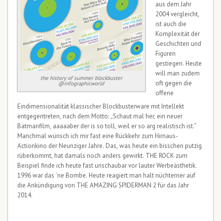
aus dem Jahr
2004 vergleicht,
ist auch die
Komplexität der
Geschichten und
Figuren
gestiegen. Heute
will man zudem
the history of summer blockbuster
oft gegen die
@infographicworld
offene
Eindimensionalität klassischer Blockbusterware mit Intellekt
entgegentreten, nach dem Motto: „Schaut mal her, ein neuer
Batmanfilm, aaaaaber der is so toll, weil er so arg realistisch ist.“
Manchmal wünsch ich mir fast eine Rückkehr zum Hirnaus-
Actionkino der Neunziger Jahre. Das, was heute ein bisschen putzig
rüberkommt, hat damals noch anders gewirkt. THE ROCK zum
Beispiel finde ich heute fast unschaubar vor lauter Werbeästhetik.
1996 war das ´ne Bombe. Heute reagiert man halt nüchterner auf
die Ankündigung von THE AMAZING SPIDERMAN 2 für das Jahr
2014.