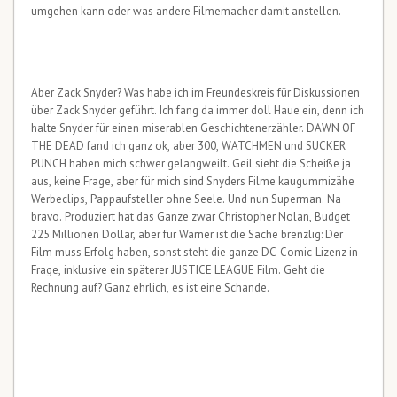
umgehen kann oder was andere Filmemacher damit anstellen.
Aber Zack Snyder? Was habe ich im Freundeskreis für Diskussionen
über Zack Snyder geführt. Ich fang da immer doll Haue ein, denn ich
halte Snyder für einen miserablen Geschichtenerzähler. DAWN OF
THE DEAD fand ich ganz ok, aber 300, WATCHMEN und SUCKER
PUNCH haben mich schwer gelangweilt. Geil sieht die Scheiße ja
aus, keine Frage, aber für mich sind Snyders Filme kaugummizähe
Werbeclips, Pappaufsteller ohne Seele. Und nun Superman. Na
bravo. Produziert hat das Ganze zwar Christopher Nolan, Budget
225 Millionen Dollar, aber für Warner ist die Sache brenzlig: Der
Film muss Erfolg haben, sonst steht die ganze DC-Comic-Lizenz in
Frage, inklusive ein späterer JUSTICE LEAGUE Film. Geht die
Rechnung auf? Ganz ehrlich, es ist eine Schande.