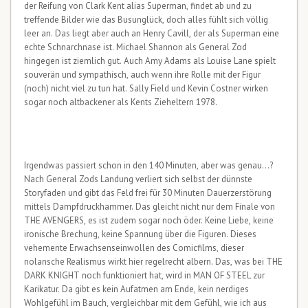
der Reifung von Clark Kent alias Superman, findet ab und zu
treffende Bilder wie das Busunglück, doch alles fühlt sich völlig
leer an. Das liegt aber auch an Henry Cavill, der als Superman eine
echte Schnarchnase ist. Michael Shannon als General Zod
hingegen ist ziemlich gut. Auch Amy Adams als Louise Lane spielt
souverän und sympathisch, auch wenn ihre Rolle mit der Figur
(noch) nicht viel zu tun hat. Sally Field und Kevin Costner wirken
sogar noch altbackener als Kents Zieheltern 1978.
Irgendwas passiert schon in den 140 Minuten, aber was genau…?
Nach General Zods Landung verliert sich selbst der dünnste
Storyfaden und gibt das Feld frei für 30 Minuten Dauerzerstörung
mittels Dampfdruckhammer. Das gleicht nicht nur dem Finale von
THE AVENGERS, es ist zudem sogar noch öder. Keine Liebe, keine
ironische Brechung, keine Spannung über die Figuren. Dieses
vehemente Erwachsenseinwollen des Comicfilms, dieser
nolansche Realismus wirkt hier regelrecht albern. Das, was bei THE
DARK KNIGHT noch funktioniert hat, wird in MAN OF STEEL zur
Karikatur. Da gibt es kein Aufatmen am Ende, kein nerdiges
Wohlgefühl im Bauch, vergleichbar mit dem Gefühl, wie ich aus