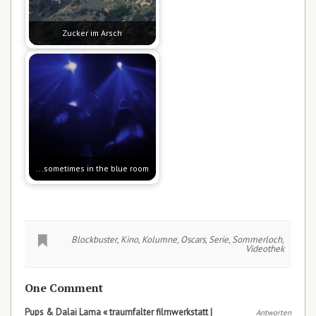
Zucker im Arsch
...sometimes in the blue room
Blockbuster
,
Kino
,
Kolumne
,
Oscars
,
Serie
,
Sommerloch
,
Videothek
One Comment
Pups & Dalai Lama « traumfalter filmwerkstatt |
Antworten