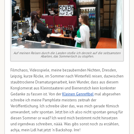
Auf meinen Reisen durch die Landen stoße ich derzeit auf die seltsamsten
Abarten, das Sommerloch zu stopfen.
Filmchaos, Videospiele, meine bezaubernden Nichten, Dresden,
Leipzig, kurze Röcke, im Sommer nach Winterfell reisen, dazwischen
staubtrockene Dramaturgenarbeit, kein Wunder, dass aus diesem
Konglomerat aus Kleinstaaterei und Bienenstich kein konkreter
Gedanke zu fassen ist. Von der
Kleinen Genrefibel
mal abgesehen
schreibe ich meine Pamphlete meistens zeitnah der
Veröffentlichung. Ich schreibe über das, was mich gerade filmisch
umwandert, sehr spontan. Jetzt bin ich also nicht spontan genug für
diesen Sommer or wad? Ich werd mich bestimmt nicht hinsetzen
und irgendwas schreiben, näää. Was gibs sonst noch zu erzählen,
achja, mein Lidl hat jetzt ´n Backshop. Irre!