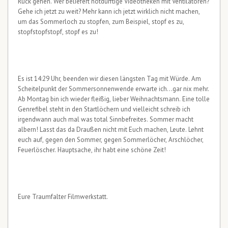
Ruck gehen. Wer beliefert notdürftige Videotheken mit Ventilatoren?
Gehe ich jetzt zu weit? Mehr kann ich jetzt wirklich nicht machen,
um das Sommerloch zu stopfen, zum Beispiel, stopf es zu,
stopfstopfstopf, stopf es zu!
Es ist 14:29 Uhr, beenden wir diesen längsten Tag mit Würde. Am
Scheitelpunkt der Sommersonnenwende erwarte ich…gar nix mehr.
Ab Montag bin ich wieder fleißig, lieber Weihnachtsmann. Eine tolle
Genrefibel steht in den Startlöchern und vielleicht schreib ich
irgendwann auch mal was total Sinnbefreites. Sommer macht
albern! Lasst das da Draußen nicht mit Euch machen, Leute. Lehnt
euch auf, gegen den Sommer, gegen Sommerlöcher, Arschlöcher,
Feuerlöscher. Hauptsache, ihr habt eine schöne Zeit!
Eure Traumfalter Filmwerkstatt.