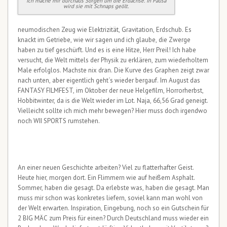
Ich mache mir durchaus Sorgen um die Erdachse. In Pausa
wird sie mit Schnaps geölt.
neumodischen Zeug wie Elektrizität, Gravitation, Erdschub. Es
knackt im Getriebe, wie wir sagen und ich glaube, die Zwerge
haben zu tief geschürft. Und es is eine Hitze, Herr Preil! Ich habe
versucht, die Welt mittels der Physik zu erklären, zum wiederholtem
Male erfolglos. Machste nix dran. Die Kurve des Graphen zeigt zwar
nach unten, aber eigentlich geht´s wieder bergauf. Im August das
FANTASY FILMFEST, im Oktober der neue Helgefilm, Horrorherbst,
Hobbitwinter, da is die Welt wieder im Lot. Naja, 66,56 Grad geneigt.
Vielleicht sollte ich mich mehr bewegen? Hier muss doch irgendwo
noch WII SPORTS rumstehen.
An einer neuen Geschichte arbeiten? Viel zu flatterhafter Geist.
Heute hier, morgen dort. Ein Flimmern wie auf heißem Asphalt.
Sommer, haben die gesagt. Da erlebste was, haben die gesagt. Man
muss mir schon was konkretes liefern, soviel kann man wohl von
der Welt erwarten. Inspiration, Eingebung, noch so ein Gutschein für
2 BIG MÄC zum Preis für einen? Durch Deutschland muss wieder ein