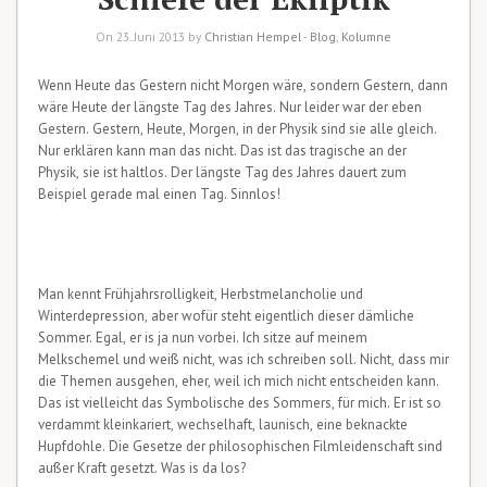
On 23. Juni 2013 by
Christian Hempel
-
Blog
,
Kolumne
Wenn Heute das Gestern nicht Morgen wäre, sondern Gestern, dann
wäre Heute der längste Tag des Jahres. Nur leider war der eben
Gestern. Gestern, Heute, Morgen, in der Physik sind sie alle gleich.
Nur erklären kann man das nicht. Das ist das tragische an der
Physik, sie ist haltlos. Der längste Tag des Jahres dauert zum
Beispiel gerade mal einen Tag. Sinnlos!
Man kennt Frühjahrsrolligkeit, Herbstmelancholie und
Winterdepression, aber wofür steht eigentlich dieser dämliche
Sommer. Egal, er is ja nun vorbei. Ich sitze auf meinem
Melkschemel und weiß nicht, was ich schreiben soll. Nicht, dass mir
die Themen ausgehen, eher, weil ich mich nicht entscheiden kann.
Das ist vielleicht das Symbolische des Sommers, für mich. Er ist so
verdammt kleinkariert, wechselhaft, launisch, eine beknackte
Hupfdohle. Die Gesetze der philosophischen Filmleidenschaft sind
außer Kraft gesetzt. Was is da los?