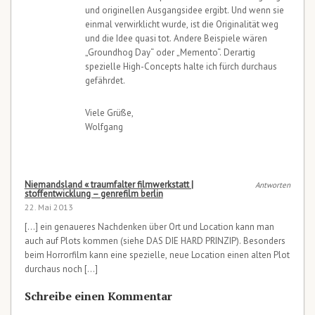
und originellen Ausgangsidee ergibt. Und wenn sie
einmal verwirklicht wurde, ist die Originalität weg
und die Idee quasi tot. Andere Beispiele wären
„Groundhog Day“ oder „Memento“. Derartig
spezielle High-Concepts halte ich fürch durchaus
gefährdet.
Viele Grüße,
Wolfgang
Niemandsland « traumfalter filmwerkstatt |
Antworten
stoffentwicklung – genrefilm berlin
22. Mai 2013
[…] ein genaueres Nachdenken über Ort und Location kann man
auch auf Plots kommen (siehe DAS DIE HARD PRINZIP). Besonders
beim Horrorfilm kann eine spezielle, neue Location einen alten Plot
durchaus noch […]
Schreibe einen Kommentar