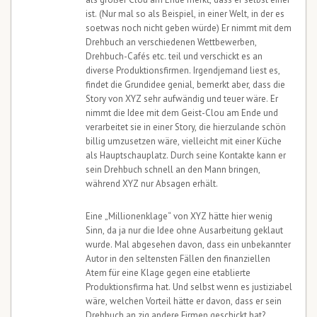
ist. (Nur mal so als Beispiel, in einer Welt, in der es
soetwas noch nicht geben würde) Er nimmt mit dem
Drehbuch an verschiedenen Wettbewerben,
Drehbuch-Cafés etc. teil und verschickt es an
diverse Produktionsfirmen. Irgendjemand liest es,
findet die Grundidee genial, bemerkt aber, dass die
Story von XYZ sehr aufwändig und teuer wäre. Er
nimmt die Idee mit dem Geist-Clou am Ende und
verarbeitet sie in einer Story, die hierzulande schön
billig umzusetzen wäre, vielleicht mit einer Küche
als Hauptschauplatz. Durch seine Kontakte kann er
sein Drehbuch schnell an den Mann bringen,
während XYZ nur Absagen erhält.
Eine „Millionenklage“ von XYZ hätte hier wenig
Sinn, da ja nur die Idee ohne Ausarbeitung geklaut
wurde. Mal abgesehen davon, dass ein unbekannter
Autor in den seltensten Fällen den finanziellen
Atem für eine Klage gegen eine etablierte
Produktionsfirma hat. Und selbst wenn es justiziabel
wäre, welchen Vorteil hätte er davon, dass er sein
Drehbuch an zig andere Firmen geschickt hat?