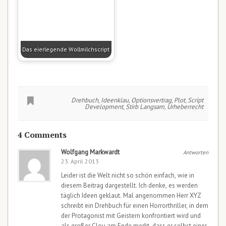
Das eierlegende Wollmilchscript
Drehbuch
,
Ideenklau
,
Optionsvertrag
,
Plot
,
Script
Development
,
Stirb Langsam
,
Urheberrecht
4 Comments
Wolfgang Markwardt
Antworten
23. April 2013
Leider ist die Welt nicht so schön einfach, wie in
diesem Beitrag dargestellt. Ich denke, es werden
täglich Ideen geklaut. Mal angenommen Herr XYZ
schreibt ein Drehbuch für einen Horrorthriller, in dem
der Protagonist mit Geistern konfrontiert wird und
als großer Clou am Ende merkt, dass er selbst einer