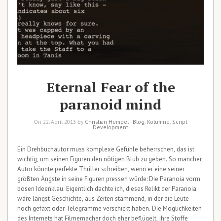
Eternal Fear of the
paranoid mind
On 22. April 2013 by
Christian Hempel
-
Blog
,
Kolumne
,
Script
Development
Ein Drehbuchautor muss komplexe Gefühle beherrschen, das ist
wichtig, um seinen Figuren den nötigen Blub zu geben. So mancher
Autor könnte perfekte Thriller schreiben, wenn er eine seiner
größten Ängste in seine Figuren pressen würde: Die Paranoia vorm
bösen Ideenklau. Eigentlich dachte ich, dieses Relikt der Paranoia
wäre längst Geschichte, aus Zeiten stammend, in der die Leute
noch gefaxt oder Telegramme verschickt haben. Die Möglichkeiten
des Internets hat Filmemacher doch eher beflügelt, ihre Stoffe