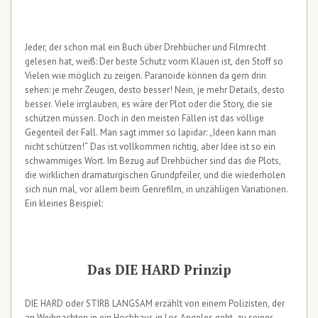
Jeder, der schon mal ein Buch über Drehbücher und Filmrecht
gelesen hat, weiß: Der beste Schutz vorm Klauen ist, den Stoff so
Vielen wie möglich zu zeigen. Paranoide können da gern drin
sehen: je mehr Zeugen, desto besser! Nein, je mehr Details, desto
besser. Viele irrglauben, es wäre der Plot oder die Story, die sie
schützen müssen. Doch in den meisten Fällen ist das völlige
Gegenteil der Fall. Man sagt immer so lapidar: „Ideen kann man
nicht schützen!“ Das ist vollkommen richtig, aber Idee ist so ein
schwammiges Wort. Im Bezug auf Drehbücher sind das die Plots,
die wirklichen dramaturgischen Grundpfeiler, und die wiederholen
sich nun mal, vor allem beim Genrefilm, in unzähligen Variationen.
Ein kleines Beispiel:
Das DIE HARD Prinzip
DIE HARD oder STIRB LANGSAM erzählt von einem Polizisten, der
an Weihnachten in ein Hochhaus in Los Angeles geht, zu seiner