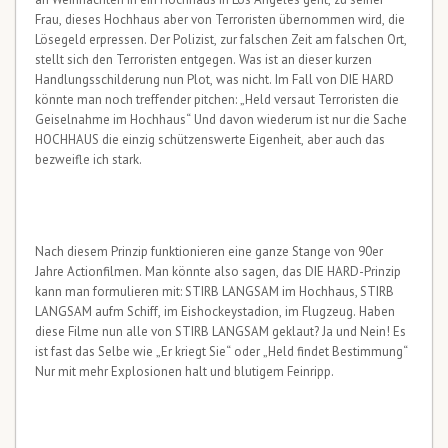
Frau, dieses Hochhaus aber von Terroristen übernommen wird, die
Lösegeld erpressen. Der Polizist, zur falschen Zeit am falschen Ort,
stellt sich den Terroristen entgegen. Was ist an dieser kurzen
Handlungsschilderung nun Plot, was nicht. Im Fall von DIE HARD
könnte man noch treffender pitchen: „Held versaut Terroristen die
Geiselnahme im Hochhaus“ Und davon wiederum ist nur die Sache
HOCHHAUS die einzig schützenswerte Eigenheit, aber auch das
bezweifle ich stark.
Nach diesem Prinzip funktionieren eine ganze Stange von 90er
Jahre Actionfilmen. Man könnte also sagen, das DIE HARD-Prinzip
kann man formulieren mit: STIRB LANGSAM im Hochhaus, STIRB
LANGSAM aufm Schiff, im Eishockeystadion, im Flugzeug. Haben
diese Filme nun alle von STIRB LANGSAM geklaut? Ja und Nein! Es
ist fast das Selbe wie „Er kriegt Sie“ oder „Held findet Bestimmung“
Nur mit mehr Explosionen halt und blutigem Feinripp.