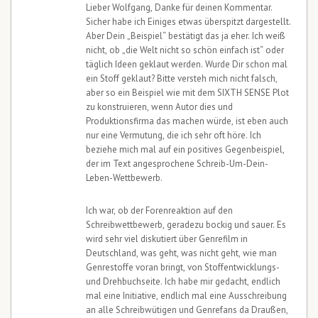
Lieber Wolfgang, Danke für deinen Kommentar.
Sicher habe ich Einiges etwas überspitzt dargestellt.
Aber Dein „Beispiel“ bestätigt das ja eher. Ich weiß
nicht, ob „die Welt nicht so schön einfach ist“ oder
täglich Ideen geklaut werden. Wurde Dir schon mal
ein Stoff geklaut? Bitte versteh mich nicht falsch,
aber so ein Beispiel wie mit dem SIXTH SENSE Plot
zu konstruieren, wenn Autor dies und
Produktionsfirma das machen würde, ist eben auch
nur eine Vermutung, die ich sehr oft höre. Ich
beziehe mich mal auf ein positives Gegenbeispiel,
der im Text angesprochene Schreib-Um-Dein-
Leben-Wettbewerb.
Ich war, ob der Forenreaktion auf den
Schreibwettbewerb, geradezu bockig und sauer. Es
wird sehr viel diskutiert über Genrefilm in
Deutschland, was geht, was nicht geht, wie man
Genrestoffe voran bringt, von Stoffentwicklungs-
und Drehbuchseite. Ich habe mir gedacht, endlich
mal eine Initiative, endlich mal eine Ausschreibung
an alle Schreibwütigen und Genrefans da Draußen,