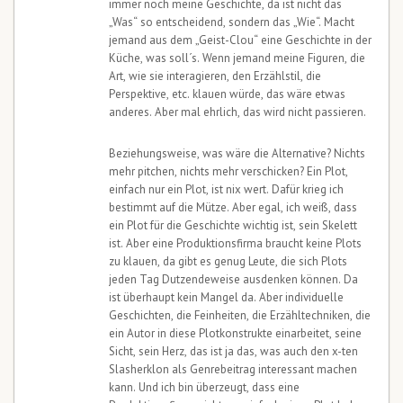
immer noch meine Geschichte, da ist nicht das
„Was“ so entscheidend, sondern das „Wie“. Macht
jemand aus dem „Geist-Clou“ eine Geschichte in der
Küche, was soll´s. Wenn jemand meine Figuren, die
Art, wie sie interagieren, den Erzählstil, die
Perspektive, etc. klauen würde, das wäre etwas
anderes. Aber mal ehrlich, das wird nicht passieren.
Beziehungsweise, was wäre die Alternative? Nichts
mehr pitchen, nichts mehr verschicken? Ein Plot,
einfach nur ein Plot, ist nix wert. Dafür krieg ich
bestimmt auf die Mütze. Aber egal, ich weiß, dass
ein Plot für die Geschichte wichtig ist, sein Skelett
ist. Aber eine Produktionsfirma braucht keine Plots
zu klauen, da gibt es genug Leute, die sich Plots
jeden Tag Dutzendeweise ausdenken können. Da
ist überhaupt kein Mangel da. Aber individuelle
Geschichten, die Feinheiten, die Erzähltechniken, die
ein Autor in diese Plotkonstrukte einarbeitet, seine
Sicht, sein Herz, das ist ja das, was auch den x-ten
Slasherklon als Genrebeitrag interessant machen
kann. Und ich bin überzeugt, dass eine