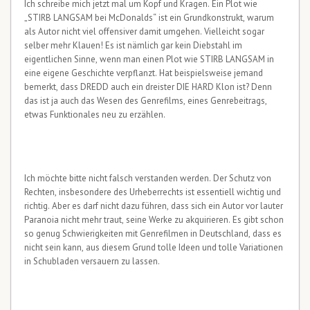
Ich schreibe mich jetzt mal um Kopf und Kragen. Ein Plot wie
„STIRB LANGSAM bei McDonalds“ ist ein Grundkonstrukt, warum
als Autor nicht viel offensiver damit umgehen. Vielleicht sogar
selber mehr Klauen! Es ist nämlich gar kein Diebstahl im
eigentlichen Sinne, wenn man einen Plot wie STIRB LANGSAM in
eine eigene Geschichte verpflanzt. Hat beispielsweise jemand
bemerkt, dass DREDD auch ein dreister DIE HARD Klon ist? Denn
das ist ja auch das Wesen des Genrefilms, eines Genrebeitrags,
etwas Funktionales neu zu erzählen.
Ich möchte bitte nicht falsch verstanden werden. Der Schutz von
Rechten, insbesondere des Urheberrechts ist essentiell wichtig und
richtig. Aber es darf nicht dazu führen, dass sich ein Autor vor lauter
Paranoia nicht mehr traut, seine Werke zu akquirieren. Es gibt schon
so genug Schwierigkeiten mit Genrefilmen in Deutschland, dass es
nicht sein kann, aus diesem Grund tolle Ideen und tolle Variationen
in Schubladen versauern zu lassen.