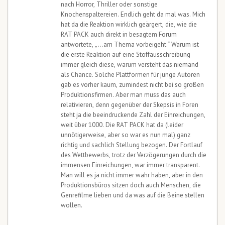
nach Horror, Thriller oder sonstige
Knochenspaltereien. Endlich geht da mal was. Mich
hat da die Reaktion wirklich geärgert, die, wie die
RAT PACK auch direkt in besagtem Forum
antwortete, „…am Thema vorbeigeht.“ Warum ist
die erste Reaktion auf eine Stoffausschreibung
immer gleich diese, warum versteht das niemand
als Chance. Solche Plattformen für junge Autoren
gab es vorher kaum, zumindest nicht bei so großen
Produktionsfirmen. Aber man muss das auch
relativieren, denn gegenüber der Skepsis in Foren
steht ja die beeindruckende Zahl der Einreichungen,
weit über 1000. Die RAT PACK hat da (leider
unnötigerweise, aber so war es nun mal) ganz
richtig und sachlich Stellung bezogen. Der Fortlauf
des Wettbewerbs, trotz der Verzögerungen durch die
immensen Einreichungen, war immer transparent.
Man will es ja nicht immer wahr haben, aber in den
Produktionsbüros sitzen doch auch Menschen, die
Genrefilme lieben und da was auf die Beine stellen
wollen.