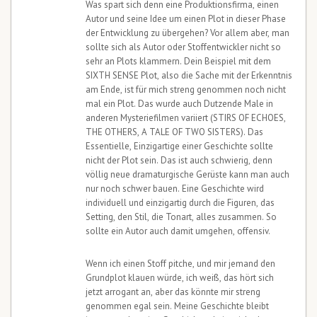
Was spart sich denn eine Produktionsfirma, einen
Autor und seine Idee um einen Plot in dieser Phase
der Entwicklung zu übergehen? Vor allem aber, man
sollte sich als Autor oder Stoffentwickler nicht so
sehr an Plots klammern. Dein Beispiel mit dem
SIXTH SENSE Plot, also die Sache mit der Erkenntnis
am Ende, ist für mich streng genommen noch nicht
mal ein Plot. Das wurde auch Dutzende Male in
anderen Mysteriefilmen variiert (STIRS OF ECHOES,
THE OTHERS, A TALE OF TWO SISTERS). Das
Essentielle, Einzigartige einer Geschichte sollte
nicht der Plot sein. Das ist auch schwierig, denn
völlig neue dramaturgische Gerüste kann man auch
nur noch schwer bauen. Eine Geschichte wird
individuell und einzigartig durch die Figuren, das
Setting, den Stil, die Tonart, alles zusammen. So
sollte ein Autor auch damit umgehen, offensiv.
Wenn ich einen Stoff pitche, und mir jemand den
Grundplot klauen würde, ich weiß, das hört sich
jetzt arrogant an, aber das könnte mir streng
genommen egal sein. Meine Geschichte bleibt